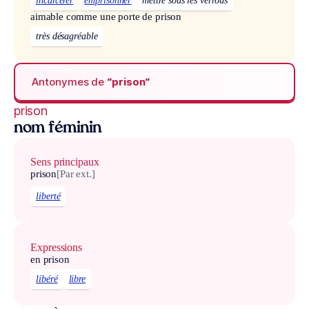
incarcérer
emprisonner
mettre sous les verrous
aimable comme une porte de prison
très désagréable
Antonymes de
“prison“
prison
nom féminin
Sens principaux
prison
[Par ext.]
liberté
Expressions
en prison
libéré
libre