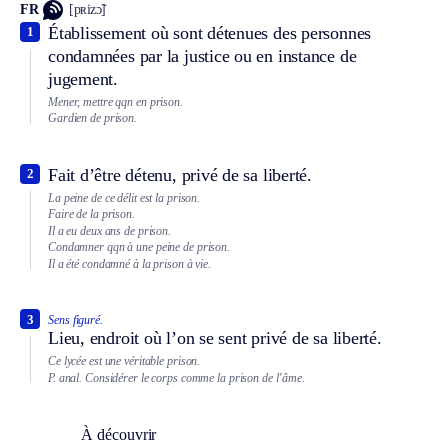
FR
[pʀizɔ̃]
Établissement où sont détenues des personnes
1
condamnées par la justice ou en instance de
jugement.
Mener, mettre qqn en prison.
Gardien de prison.
Fait d’être détenu, privé de sa liberté.
2
La peine de ce délit est la prison.
Faire de la prison.
Il a eu deux ans de prison.
Condamner qqn à une peine de prison.
Il a été condamné à la prison à vie.
3
Sens figuré.
Lieu, endroit où l’on se sent privé de sa liberté.
Ce lycée est une véritable prison.
P. anal.
Considérer le corps comme la prison de l’âme.
À découvrir