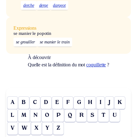
derche
derge
dargeot
Expressions
se manier le popotin
se grouiller
se manier le train
À découvrir
Quelle est la définition du mot
coquillette
?
A
B
C
D
E
F
G
H
I
J
K
L
M
N
O
P
Q
R
S
T
U
V
W
X
Y
Z