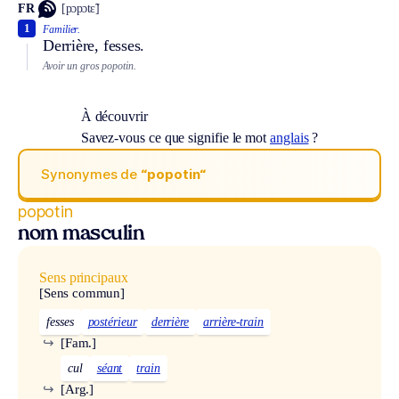
FR
[pɔpɔtɛ̃]
1
Familier.
Derrière, fesses.
Avoir un gros popotin.
À découvrir
Savez-vous ce que signifie le mot
anglais
?
Synonymes de
“popotin“
popotin
nom masculin
Sens principaux
[Sens commun]
fesses
postérieur
derrière
arrière-train
↪
[Fam.]
cul
séant
train
↪
[Arg.]