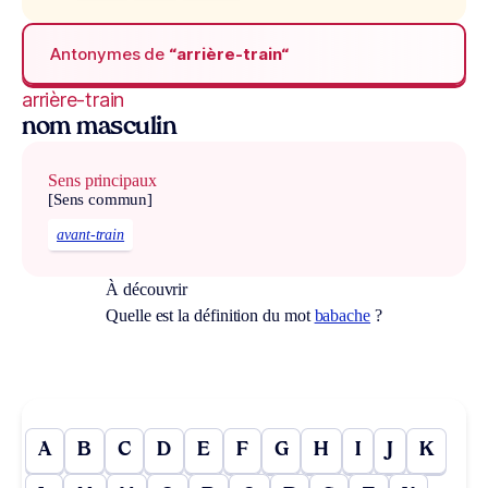
Antonymes de
“arrière-train“
arrière-train
nom masculin
Sens principaux
[Sens commun]
avant-train
À découvrir
Quelle est la définition du mot
babache
?
A
B
C
D
E
F
G
H
I
J
K