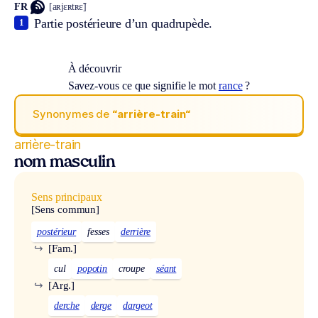
FR
[aʀjɛʀtʀɛ̃]
Partie postérieure d’un quadrupède.
1
À découvrir
Savez-vous ce que signifie le mot
rance
?
Synonymes de
“arrière-train“
arrière-train
nom masculin
Sens principaux
[Sens commun]
postérieur
fesses
derrière
↪
[Fam.]
cul
popotin
croupe
séant
↪
[Arg.]
derche
derge
dargeot