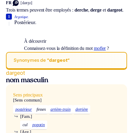
FR
[daʀʒo]
Trois termes peuvent être employés :
derche
,
derge
et
dargeot
.
1
Argotique.
Postérieur.
À découvrir
Connaissez-vous la définition du mot
mofler
?
Synonymes de
“dargeot“
dargeot
nom masculin
Sens principaux
[Sens commun]
postérieur
fesses
arrière-train
derrière
↪
[Fam.]
cul
popotin
↪
[Arg.]