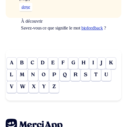
derge
À découvrir
Savez-vous ce que signifie le mot
biofeedback
?
A
B
C
D
E
F
G
H
I
J
K
L
M
N
O
P
Q
R
S
T
U
V
W
X
Y
Z