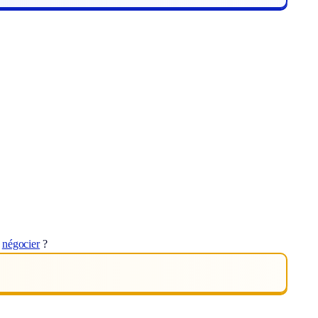
t
négocier
?