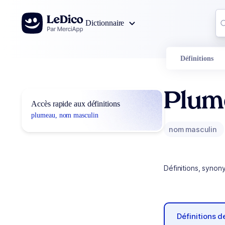
Aller au contenu
Co
Dictionnaire
0
r
Définitions
Plum
Accès rapide aux définitions
plumeau, nom masculin
nom masculin
Définitions, synon
Définitions 