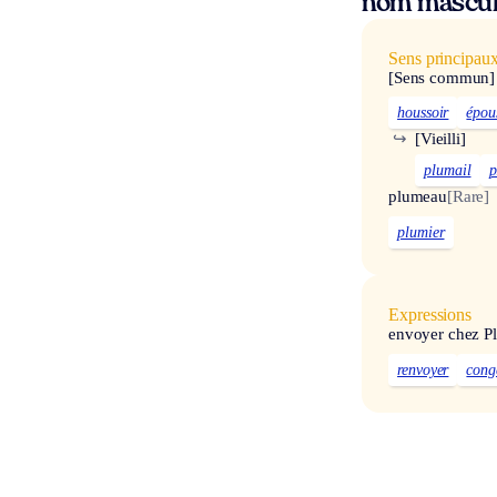
nom mascul
Sens principau
[Sens commun]
houssoir
épou
↪
[Vieilli]
plumail
p
plumeau
[Rare]
plumier
Expressions
envoyer chez P
renvoyer
cong