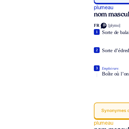
plumeau
nom mascul
FR
[plymo]
Sorte de bala
1
Sorte d’édre
2
3
Emploi rare.
Boîte où l’on
Synonymes 
plumeau