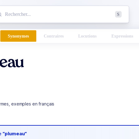
mmencez à chercher un mot dans le dictionnaire :
S
esults found.
Synonymes
Contraires
Locutions
Expressions
eau
ymes, exemples en français
de
“plumeau“