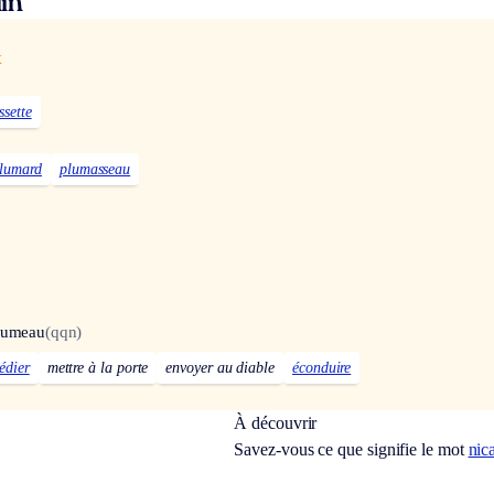
in
x
ssette
lumard
plumasseau
lumeau
(qqn)
édier
mettre à la porte
envoyer au diable
éconduire
À découvrir
Savez-vous ce que signifie le mot
nic