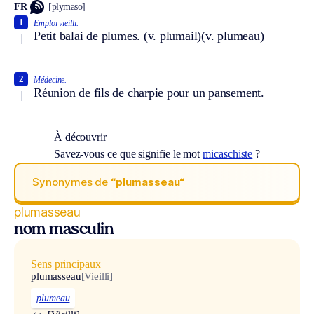
FR
[plymaso]
1
Emploi vieilli.
Petit balai de plumes.
(v. plumail)
(v. plumeau)
2
Médecine.
Réunion de fils de charpie pour un pansement.
À découvrir
Savez-vous ce que signifie le mot
micaschiste
?
Synonymes de
“plumasseau“
plumasseau
nom masculin
Sens principaux
plumasseau
[Vieilli]
plumeau