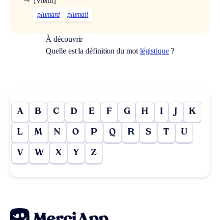
↪
[Vieilli]
plumard
plumail
À découvrir
Quelle est la définition du mot
légistique
?
A
B
C
D
E
F
G
H
I
J
K
L
M
N
O
P
Q
R
S
T
U
V
W
X
Y
Z