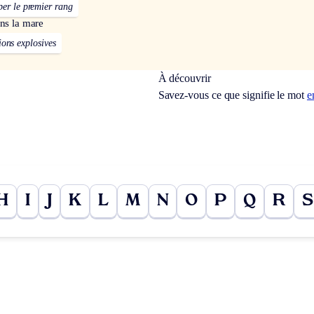
per le premier rang
ans la mare
tions explosives
À découvrir
Savez-vous ce que signifie le mot
e
H
I
J
K
L
M
N
O
P
Q
R
S