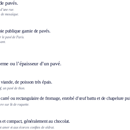
e pavés.
 d’une rue.
 de mosaïque.
oie publique garnie de pavés.
 le pavé de Paris.
sant.
orme ou l’épaisseur d’un pavé.
viande, de poisson très épais.
, un pavé de thon.
arré ou rectangulaire de fromage, enrobé d’œuf battu et de chapelure puis
re sur lit de roquette.
s et compact, généralement au chocolat.
t amer et aux écorces confites de cédrat.