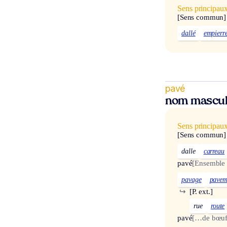
Sens principau
[Sens commun]
dallé
empierr
pavé
nom mascul
Sens principau
[Sens commun]
dalle
carreau
pavé
[Ensemble 
pavage
pavem
↪
[P. ext.]
rue
route
pavé
[…de bœuf