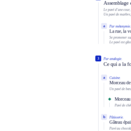
Assemblage d
Le pavé d’une cour,
Un pavé de marbre,
a
Par métonymie.
La rue, la v
Se promener sur
Le pavé est glis
3
Par analogie.
Ce qui a la f
a
Cuisine.
Morceau de 
Un pavé de bœuf
Morceau c
Pavé de chèv
b
Pâtisserie.
Gâteau épai
Pavé au chocola