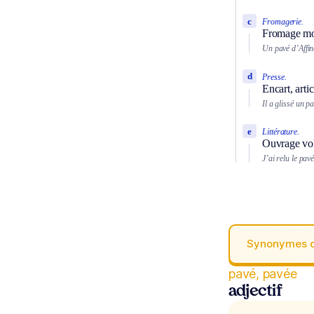
c
Fromagerie.
Fromage mou
Un pavé d’Affin
d
Presse.
Encart, arti
Il a glissé un p
e
Littérature.
Ouvrage vo
J’ai relu le pav
Synonymes 
pavé, pavée
adjectif