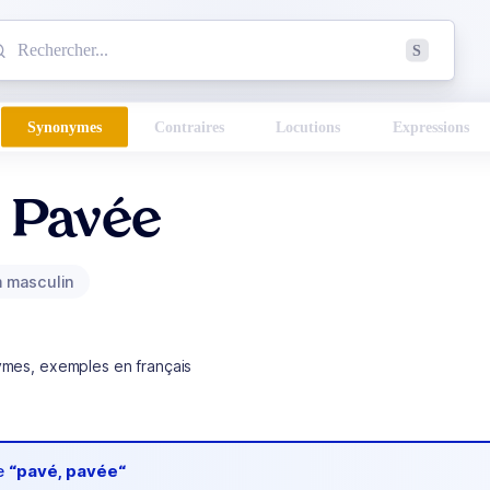
mmencez à chercher un mot dans le dictionnaire :
S
esults found.
Synonymes
Contraires
Locutions
Expressions
, Pavée
 masculin
ymes, exemples en français
de
“pavé, pavée“