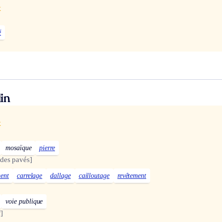
x
é
in
x
mosaïque
pierre
des pavés]
ent
carrelage
dallage
cailloutage
revêtement
voie publique
]