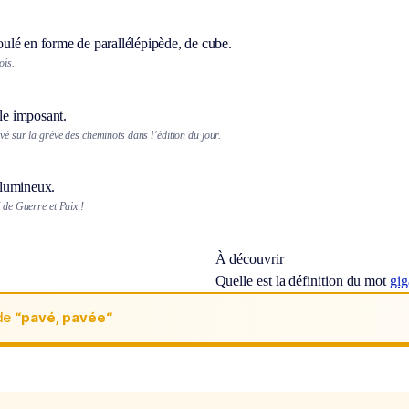
lé en forme de parallélépipède, de cube.
ois.
cle imposant.
avé sur la grève des cheminots dans l’édition du jour.
lumineux.
é de Guerre et Paix !
À découvrir
Quelle est la définition du mot
gig
de
“pavé, pavée“