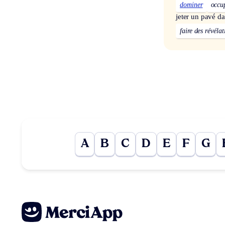
dominer
occu
jeter un pavé d
faire des révéla
A
B
C
D
E
F
G