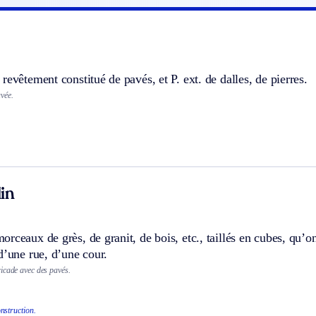
 revêtement constitué de pavés, et
P. ext.
de dalles, de pierres.
vée.
in
rceaux de grès, de granit, de bois, etc., taillés en cubes, qu’o
d’une rue, d’une cour.
icade avec des pavés.
nstruction.