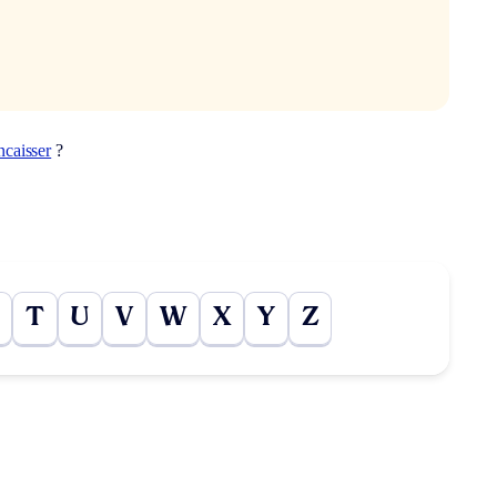
ncaisser
?
T
U
V
W
X
Y
Z