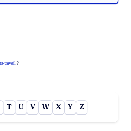
ns-travail
?
T
U
V
W
X
Y
Z