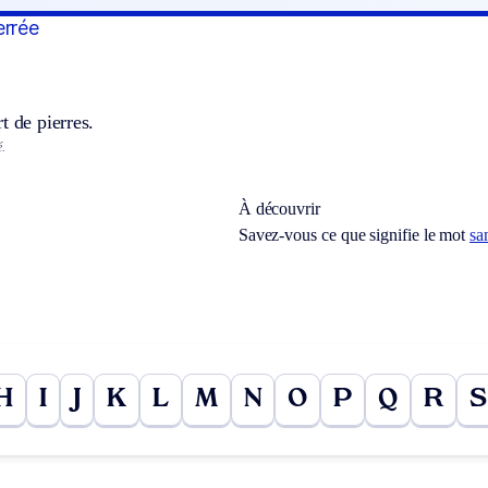
errée
t de pierres.
.
À découvrir
Savez-vous ce que signifie le mot
sa
H
I
J
K
L
M
N
O
P
Q
R
S