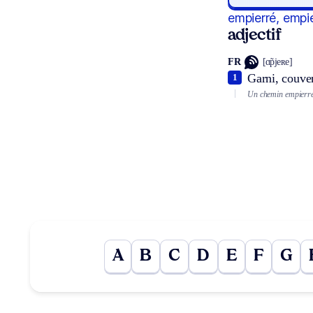
empierré, empi
adjectif
FR
[ɑ̃pjeʀe]
Garni, couver
1
Un chemin empierré
A
B
C
D
E
F
G