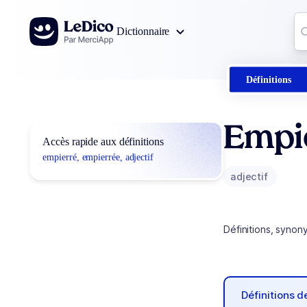
Aller au contenu
Co
Dictionnaire
0
r
Définitions
Empi
Accès rapide aux définitions
empierré, empierrée, adjectif
adjectif
Définitions, synon
Définitions 