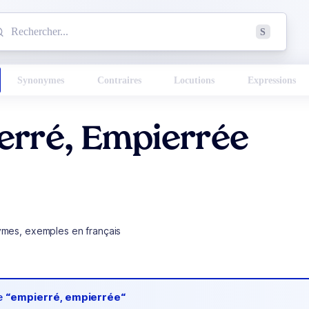
mmencez à chercher un mot dans le dictionnaire :
S
esults found.
Synonymes
Contraires
Locutions
Expressions
erré, Empierrée
ymes, exemples en français
de
“empierré, empierrée“