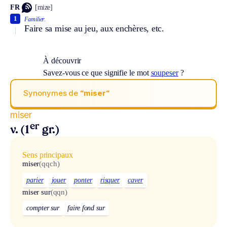
FR
[mize]
1
Familier.
Faire sa mise au jeu, aux enchères, etc.
À découvrir
Savez-vous ce que signifie le mot
soupeser
?
Synonymes de
“miser“
miser
er
v. (1
gr.)
Sens principaux
miser
(qqch)
parier
jouer
ponter
risquer
caver
miser sur
(qqn)
compter sur
faire fond sur