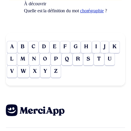
À découvrir
Quelle est la définition du mot
chorégraphie
?
A
B
C
D
E
F
G
H
I
J
K
L
M
N
O
P
Q
R
S
T
U
V
W
X
Y
Z