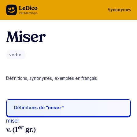
Aller au contenu
Synonymes
Miser
verbe
Définitions, synonymes, exemples en français
Définitions de
“miser“
miser
er
v. (1
gr.)