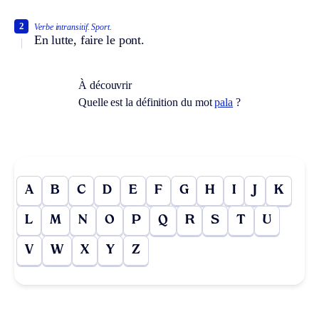
2
Verbe intransitif.
Sport.
En lutte, faire le pont.
À découvrir
Quelle est la définition du mot
pala
?
A
B
C
D
E
F
G
H
I
J
K
L
M
N
O
P
Q
R
S
T
U
V
W
X
Y
Z