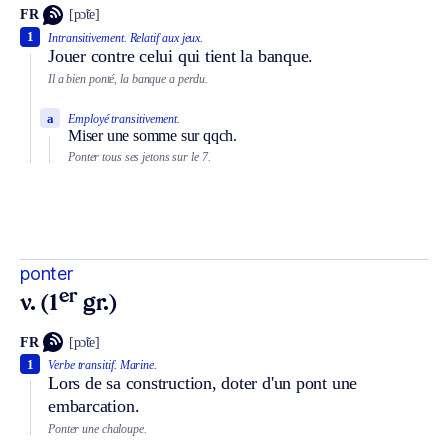
FR
[pɔ̃te]
1
Intransitivement.
Relatif aux jeux.
Jouer contre celui qui tient la banque.
Il a bien ponté, la banque a perdu.
a
Employé transitivement.
Miser une somme sur qqch.
Ponter tous ses jetons sur le 7.
ponter
er
v. (1
gr.)
FR
[pɔ̃te]
1
Verbe transitif.
Marine.
Lors de sa construction, doter d'un pont une
embarcation.
Ponter une chaloupe.