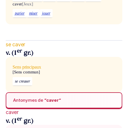
caver
[Jeux]
parier
miser
jouer
se caver
er
v. (1
gr.)
Sens principaux
[Sens commun]
se creuser
Antonymes de
“caver“
caver
er
v. (1
gr.)