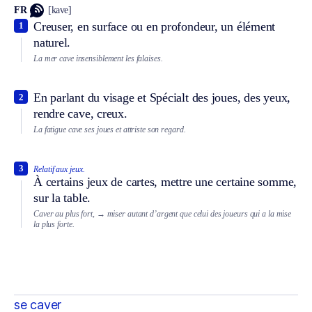
FR
[kave]
Creuser, en surface ou en profondeur, un élément
1
naturel.
La mer cave insensiblement les falaises.
En parlant du visage et
Spécialt
des joues, des yeux,
2
rendre cave, creux.
La fatigue cave ses joues et attriste son regard.
3
Relatif aux jeux.
À certains jeux de cartes, mettre une certaine somme,
sur la table.
Caver au plus fort,
→ miser autant d’argent que celui des joueurs qui a la mise
la plus forte.
se caver