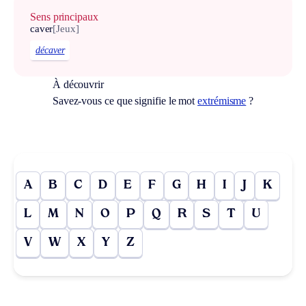
Sens principaux
caver
[Jeux]
décaver
À découvrir
Savez-vous ce que signifie le mot
extrémisme
?
A
B
C
D
E
F
G
H
I
J
K
L
M
N
O
P
Q
R
S
T
U
V
W
X
Y
Z