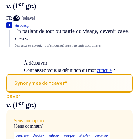
er
v. (1
gr.)
FR
[səkave]
1
Au passif.
En parlant de tout ou partie du visage, devenir cave,
creux.
Ses yeux se cavent,
→ s’enfoncent sous l’arcade sourcilière.
À découvrir
Connaissez-vous la définition du mot
cuticule
?
Synonymes de
“caver“
caver
er
v. (1
gr.)
Sens principaux
[Sens commun]
creuser
éroder
miner
ronger
évider
excaver