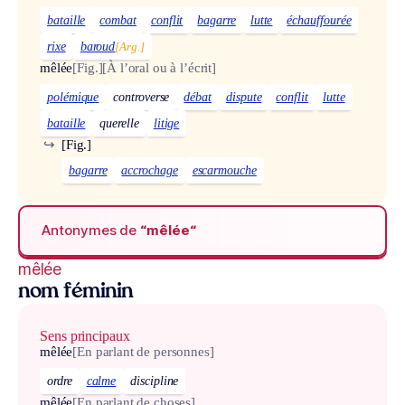
bataille
combat
conflit
bagarre
lutte
échauffourée
rixe
baroud
[Arg.]
mêlée
[Fig.]
[À l’oral ou à l’écrit]
polémique
controverse
débat
dispute
conflit
lutte
bataille
querelle
litige
↪
[Fig.]
bagarre
accrochage
escarmouche
Antonymes de
“mêlée“
mêlée
nom féminin
Sens principaux
mêlée
[En parlant de personnes]
ordre
calme
discipline
mêlée
[En parlant de choses]