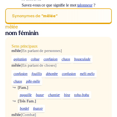
Savez-vous ce que signifie le mot
talonneur
?
Synonymes de
“mêlée“
mêlée
nom féminin
Sens principaux
mêlée
[En parlant de personnes]
agitation
cohue
confusion
chaos
bousculade
mêlée
[En parlant de choses]
confusion
fouillis
désordre
confusion
méli-mélo
chaos
pêle-mêle
↪
[Fam.]
pagaille
bazar
chantier
binz
tohu-bohu
↪
[Très Fam.]
bordel
foutoir
mêlée
[Combat]