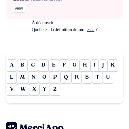
ordre
À découvrir
Quelle est la définition du mot
esca
?
A
B
C
D
E
F
G
H
I
J
K
L
M
N
O
P
Q
R
S
T
U
V
W
X
Y
Z