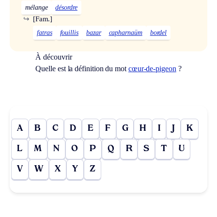
mélange
désordre
↪
[Fam.]
fatras
fouillis
bazar
capharnaüm
bordel
À découvrir
Quelle est la définition du mot
cœur-de-pigeon
?
A
B
C
D
E
F
G
H
I
J
K
L
M
N
O
P
Q
R
S
T
U
V
W
X
Y
Z