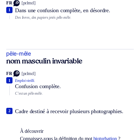
FR
[pɛlmɛl]
Dans une confusion complète, en désordre.
1
Des livres, des papiers jetés pêle-mêle.
pêle-mêle
nom masculin invariable
FR
[pɛlmɛl]
1
Emploi vieilli.
Confusion complète.
C’est un pêle-mêle.
Cadre destiné à recevoir plusieurs photographies.
2
À découvrir
Connaissez-vous la définition du mot
bioturbation
?