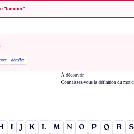
de
“laminer“
x
arer
décoller
À découvrir
Connaissez-vous la définition du mot
d
H
I
J
K
L
M
N
O
P
Q
R
S