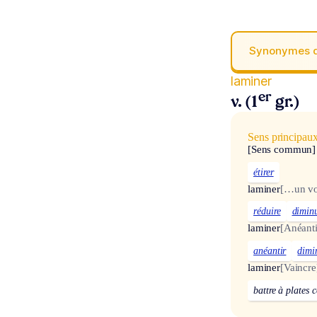
Synonymes 
laminer
er
v. (1
gr.)
Sens principau
[Sens commun]
étirer
laminer
[…un vol
réduire
dimin
laminer
[Anéanti
anéantir
dimi
laminer
[Vaincre
battre à plates 