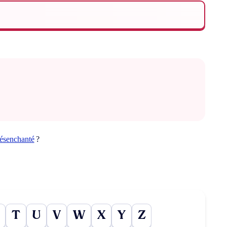
ésenchanté
?
T
U
V
W
X
Y
Z