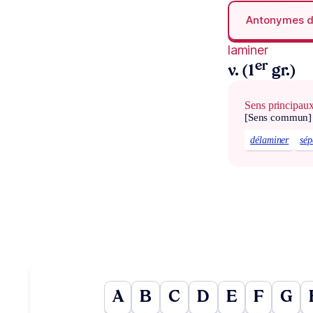
Antonymes 
laminer
er
v. (1
gr.)
Sens principau
[Sens commun]
délaminer
sép
A
B
C
D
E
F
G