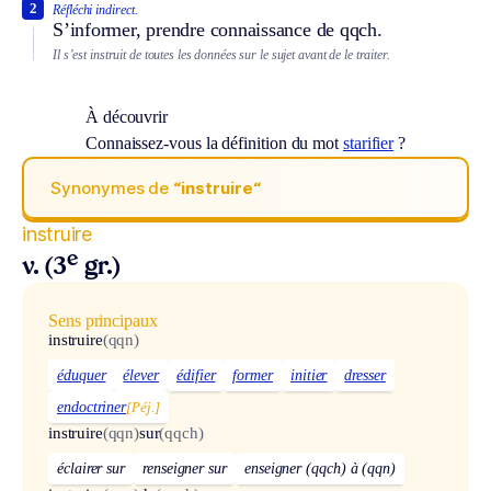
2
Réfléchi indirect.
S’informer, prendre connaissance de qqch.
Il s’est instruit de toutes les données sur le sujet avant de le traiter.
À découvrir
Connaissez-vous la définition du mot
starifier
?
Synonymes de
“instruire“
instruire
e
v. (3
gr.)
Sens principaux
instruire
(qqn)
éduquer
élever
édifier
former
initier
dresser
endoctriner
[Péj.]
instruire
(qqn)
sur
(qqch)
éclairer sur
renseigner sur
enseigner (qqch) à (qqn)