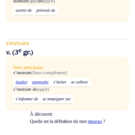
instruire
(qqn)
de
(qqch)
avertir de
prévenir de
s’instruire
e
v. (3
gr.)
Sens principaux
s’instruire
[Sans complément]
étudier
apprendre
s’initier
se cultiver
s’instruire de
(qqch)
s’informer de
se renseigner sur
À découvrir
Quelle est la définition du mot
museau
?