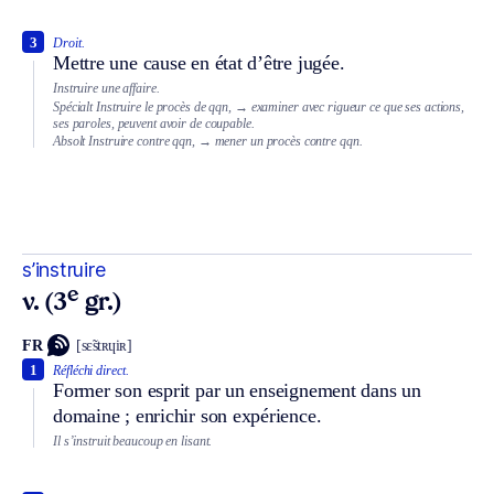
3
Droit.
Mettre une cause en état d’être jugée.
Instruire une affaire.
Spécialt
Instruire le procès de qqn,
→ examiner avec rigueur ce que ses actions,
ses paroles, peuvent avoir de coupable.
Absolt
Instruire contre qqn,
→ mener un procès contre qqn.
s’instruire
e
v. (3
gr.)
FR
[sɛ̃stʀɥiʀ]
1
Réfléchi direct.
Former son esprit par un enseignement dans un
domaine ; enrichir son expérience.
Il s’instruit beaucoup en lisant.