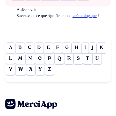
À découvrir
Savez-vous ce que signifie le mot
parémiologique
?
A
B
C
D
E
F
G
H
I
J
K
L
M
N
O
P
Q
R
S
T
U
V
W
X
Y
Z