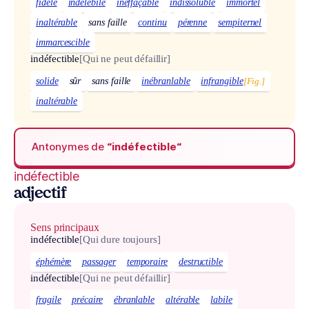
fidèle
indélébile
ineffaçable
indissoluble
immortel
inaltérable
sans faille
continu
pérenne
sempiternel
immarcescible
indéfectible
[Qui ne peut défaillir]
solide
sûr
sans faille
inébranlable
infrangible
[Fig.]
inaltérable
Antonymes de
“indéfectible“
indéfectible
adjectif
Sens principaux
indéfectible
[Qui dure toujours]
éphémère
passager
temporaire
destructible
indéfectible
[Qui ne peut défaillir]
fragile
précaire
ébranlable
altérable
labile