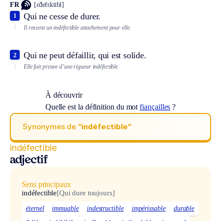
FR
[ɛ̃defɛktibl]
Qui ne cesse de durer.
1
Il ressent un indéfectible attachement pour elle.
Qui ne peut défaillir, qui est solide.
2
Elle fait preuve d’une rigueur indéfectible.
À découvrir
Quelle est la définition du mot
fiançailles
?
Synonymes de
“indéfectible“
indéfectible
adjectif
Sens principaux
indéfectible
[Qui dure toujours]
éternel
immuable
indestructible
impérissable
durable