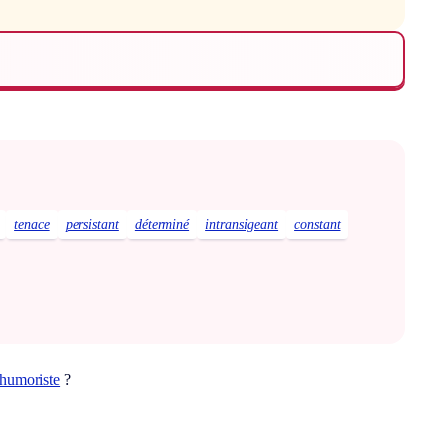
tenace
persistant
déterminé
intransigeant
constant
humoriste
?