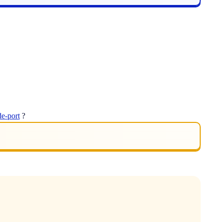
de-port
?