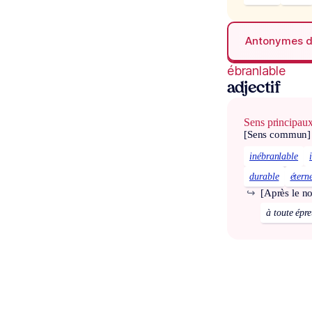
Antonymes 
ébranlable
adjectif
Sens principau
[Sens commun]
inébranlable
durable
étern
↪
[Après le n
à toute épr