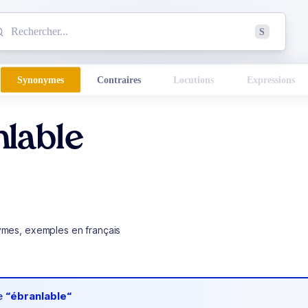
mmencez à chercher un mot dans le dictionnaire :
S
esults found.
Synonymes
Contraires
Locutions
Expressions
lable
ymes, exemples en français
de
“ébranlable“