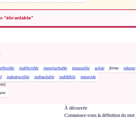
de
“ébranlable“
x
inflexible
indéfectible
imperturbable
impassible
solide
ferme
robuste
el
indestructible
indissoluble
indélébile
impavide
om]
euve
À découvrir
Connaissez-vous la définition du mot