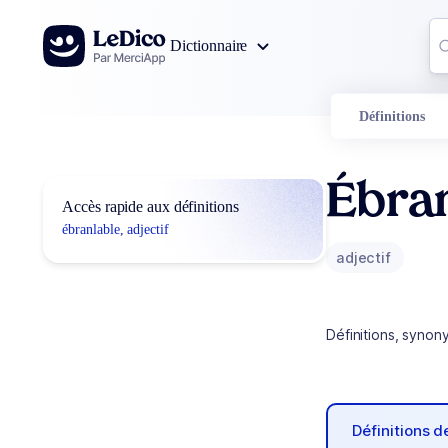
Aller au contenu
Co
Dictionnaire
0
r
Définitions
Ébran
Accès rapide aux définitions
ébranlable, adjectif
adjectif
Définitions, synon
Définitions 