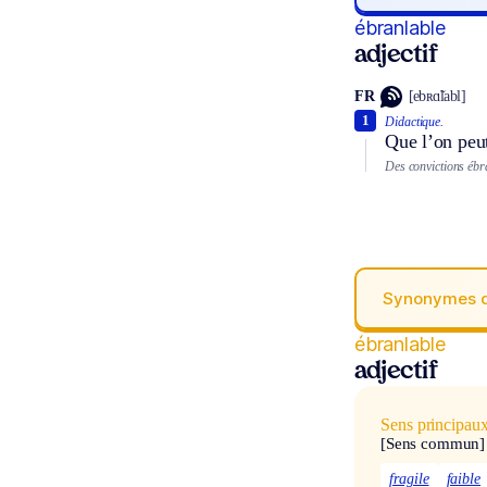
ébranlable
adjectif
FR
[ebʀɑ̃labl]
1
Didactique.
Que l’on peut
Des convictions ébr
Synonymes 
ébranlable
adjectif
Sens principau
[Sens commun]
fragile
faible