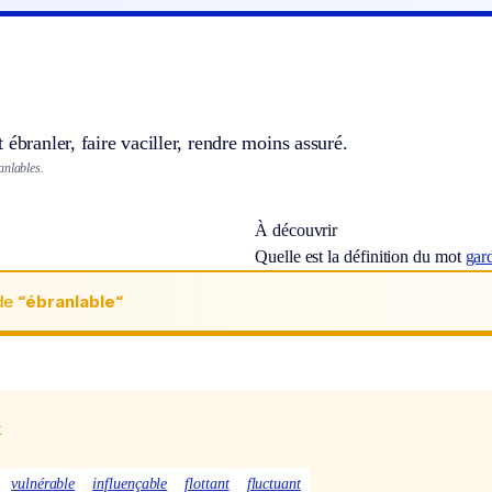
 ébranler, faire vaciller, rendre moins assuré.
anlables.
À découvrir
Quelle est la définition du mot
gar
de
“ébranlable“
x
vulnérable
influençable
flottant
fluctuant