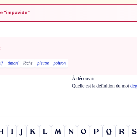
de
“impavide“
x
if
timoré
lâche
pleutre
poltron
À découvrir
Quelle est la définition du mot
dég
H
I
J
K
L
M
N
O
P
Q
R
S