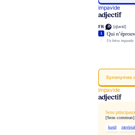
impavide
adjectif
FR
[ɛ̃pavid]
Qui n’éprouv
1
Un héros impavide.
Synonymes 
impavide
adjectif
Sens principau
[Sens commun]
hardi
intrépid