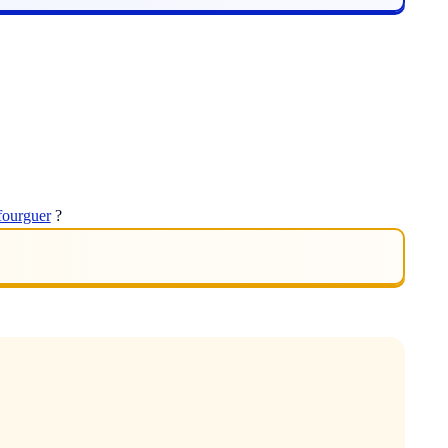
fourguer
?