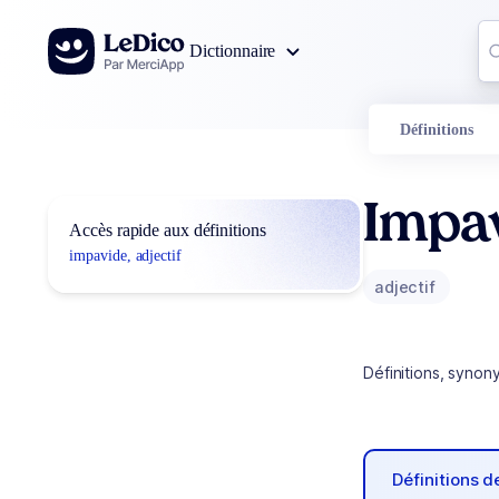
Aller au contenu
Co
Dictionnaire
0
r
Définitions
Impa
Accès rapide aux définitions
impavide, adjectif
adjectif
Définitions, synon
Définitions 