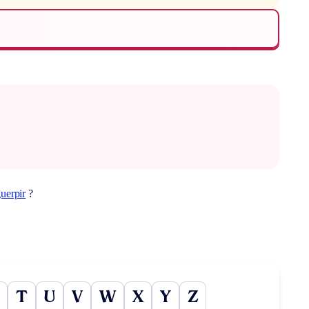
uerpir
?
T
U
V
W
X
Y
Z