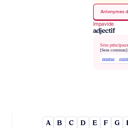
Antonymes 
impavide
adjectif
Sens principau
[Sens commun]
peureux
craint
A
B
C
D
E
F
G