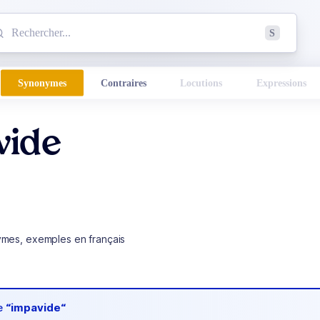
mmencez à chercher un mot dans le dictionnaire :
S
esults found.
Synonymes
Contraires
Locutions
Expressions
vide
ymes, exemples en français
de
“impavide“