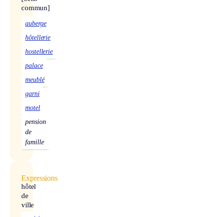
commun]
auberge
hôtellerie
hostellerie
palace
meublé
garni
motel
pension
de
famille
Expressions
hôtel
de
ville