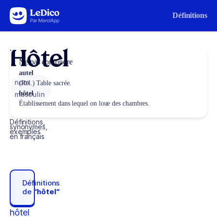
Aller au contenu
Définitions
Hôtel
Ne pas confondre
autel
nom
(Rel.) Table sacrée.
hôtel
masculin
Établissement dans lequel on loue des chambres.
Définitions,
synonymes,
exemples
en français
Définitions
de
“hôtel“
hôtel