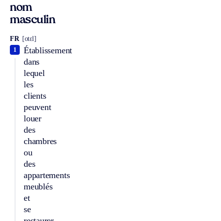
nom
masculin
FR
[otɛl]
Établissement
1
dans
lequel
les
clients
peuvent
louer
des
chambres
ou
des
appartements
meublés
et
se
restaurer.