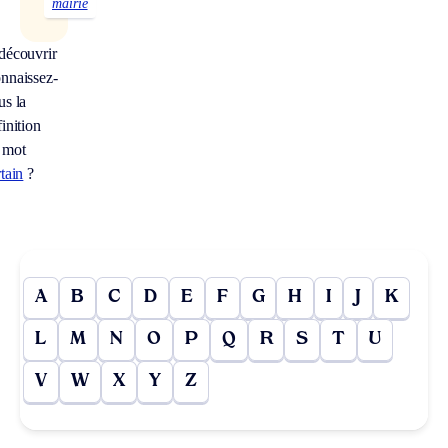
mairie
découvrir
nnaissez-
us la
inition
 mot
tain
?
A
B
C
D
E
F
G
H
I
J
K
L
M
N
O
P
Q
R
S
T
U
V
W
X
Y
Z