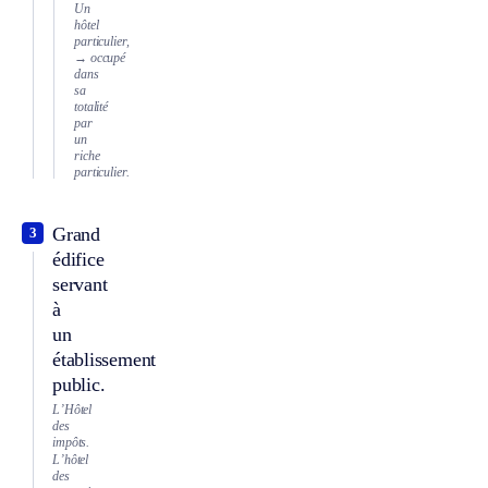
Un
hôtel
particulier,
→ occupé
dans
sa
totalité
par
un
riche
particulier.
Grand
3
édifice
servant
à
un
établissement
public.
L’Hôtel
des
impôts.
L’hôtel
des