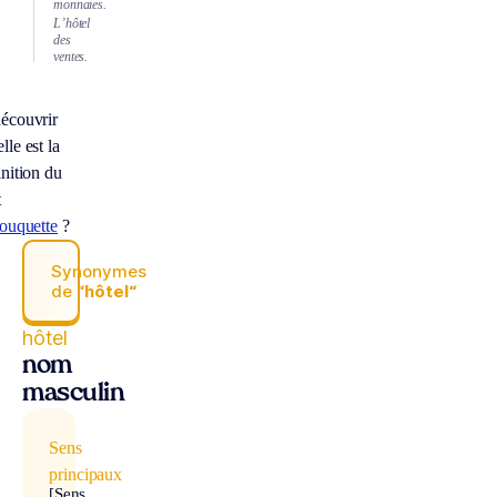
monnaies.
L’hôtel
des
ventes.
écouvrir
lle est la
inition du
t
touquette
?
Synonymes
de
“hôtel“
hôtel
nom
masculin
Sens
principaux
[Sens