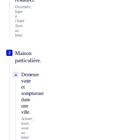
Descendre,
loger
à
l’hôtel.
Tenir
un
hôtel.
Maison
2
particulière.
Demeure
a
vaste
et
somptueuse
dans
une
ville.
Acheter,
louer,
avoir
un
hôtel.