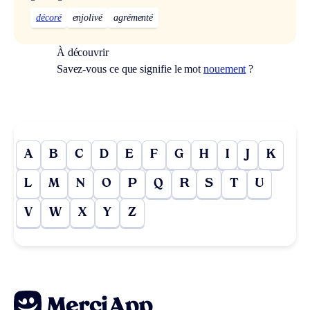
décoré
enjolivé
agrémenté
À découvrir
Savez-vous ce que signifie le mot
nouement
?
A
B
C
D
E
F
G
H
I
J
K
L
M
N
O
P
Q
R
S
T
U
V
W
X
Y
Z