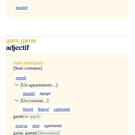
meublé
garni, garnie
adjectif
Sens principaux
[Sens commun]
rempli
↪
[Un appartement…]
meublé
équipé
↪
[Un coussin…]
fourré
bourré
capitonné
garni
(de qqch)
pourvu
orné
agrémenté
garni, garnie
[Décoration]