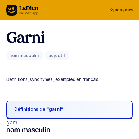
Aller au contenu
Synonymes
Garni
nom masculin
adjectif
Définitions, synonymes, exemples en français
Définitions de
“garni“
garni
nom masculin