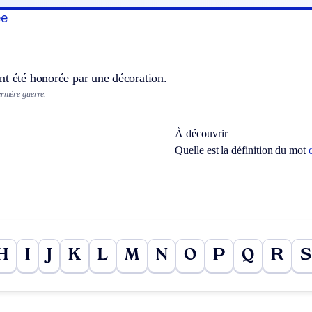
ée
nt été honorée par une décoration.
ernière guerre.
À découvrir
Quelle est la définition du mot
H
I
J
K
L
M
N
O
P
Q
R
S