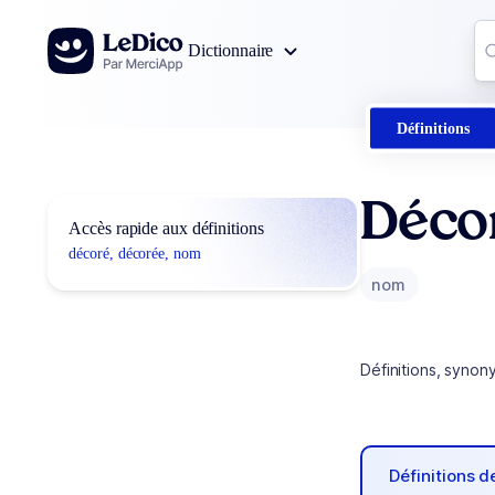
Aller au contenu
Co
Dictionnaire
0
r
Définitions
Déco
Accès rapide aux définitions
décoré, décorée, nom
nom
Définitions, synon
Définitions 