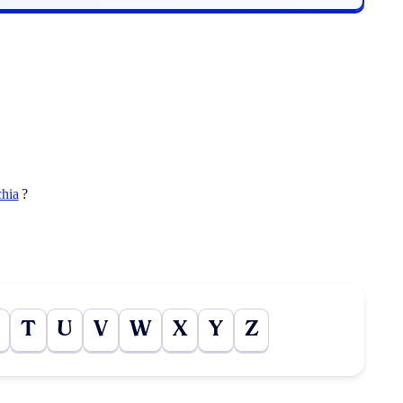
chia
?
T
U
V
W
X
Y
Z