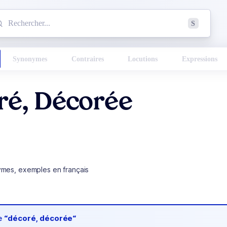
mmencez à chercher un mot dans le dictionnaire :
S
esults found.
Synonymes
Contraires
Locutions
Expressions
ré, Décorée
ymes, exemples en français
de
“décoré, décorée“