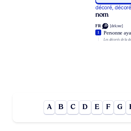
décoré, décor
nom
FR
[dekɔʀe]
Personne aya
1
Les décorés de la d
A
B
C
D
E
F
G