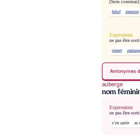
[Sens commun]
hôtel
pension
Expressions
ne pas être sort
ramer
pataug
Antonymes 
auberge
nom fémini
Expressions
ne pas être sort
s’en sortir
se 