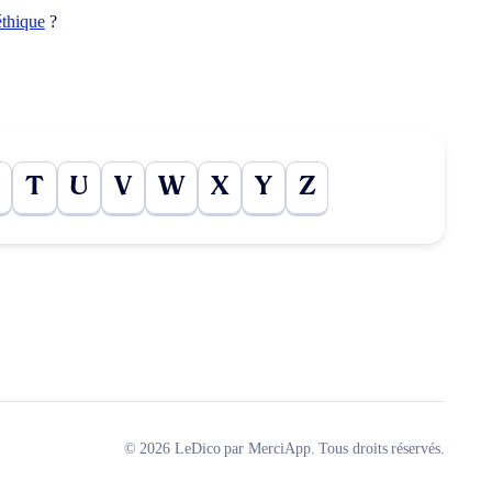
éthique
?
T
U
V
W
X
Y
Z
© 2026 LeDico par MerciApp. Tous droits réservés.