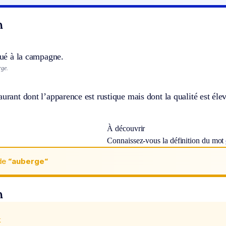
n
itué à la campagne.
rge.
aurant dont l’apparence est rustique mais dont la qualité est éle
À découvrir
Connaissez-vous la définition du mot
de
“auberge“
n
x