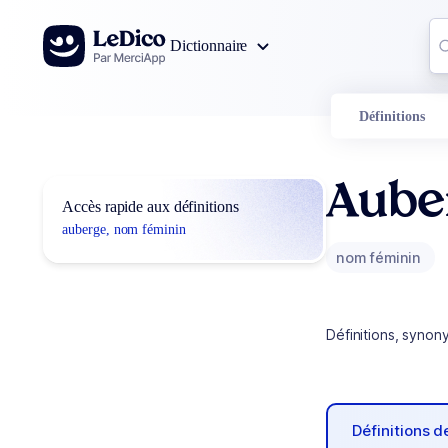
Aller au contenu
Co
Dictionnaire
0
r
Définitions
Aube
Accès rapide aux définitions
auberge, nom féminin
nom féminin
Définitions, synon
Définitions 