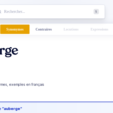
mmencez à chercher un mot dans le dictionnaire :
S
esults found.
Synonymes
Contraires
Locutions
Expressions
rge
ymes, exemples en français
de
“auberge“