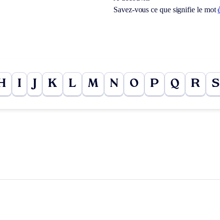
Savez-vous ce que signifie le mot
H
I
J
K
L
M
N
O
P
Q
R
S