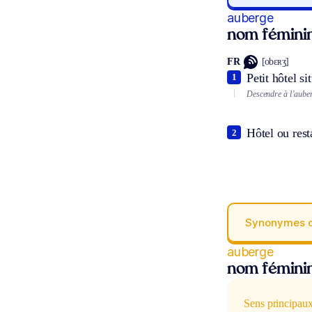
auberge
nom fémini
FR
[obɛʀʒ]
Petit hôtel s
1
Descendre à l’aube
Hôtel ou rest
2
Synonymes 
auberge
nom fémini
Sens principau