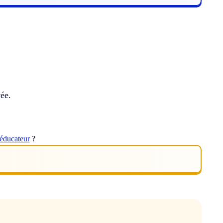
vée.
éducateur
?