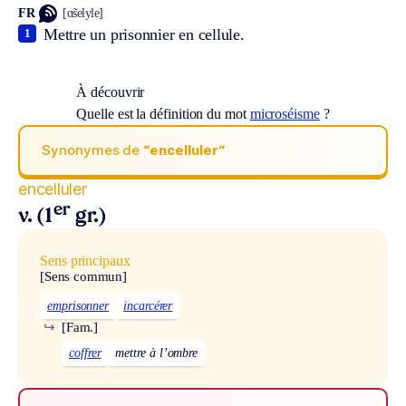
FR
[ɑ̃selyle]
Mettre un prisonnier en cellule.
1
À découvrir
Quelle est la définition du mot
microséisme
?
Synonymes de
“encelluler“
encelluler
er
v. (1
gr.)
Sens principaux
[Sens commun]
emprisonner
incarcérer
↪
[Fam.]
coffrer
mettre à l’ombre