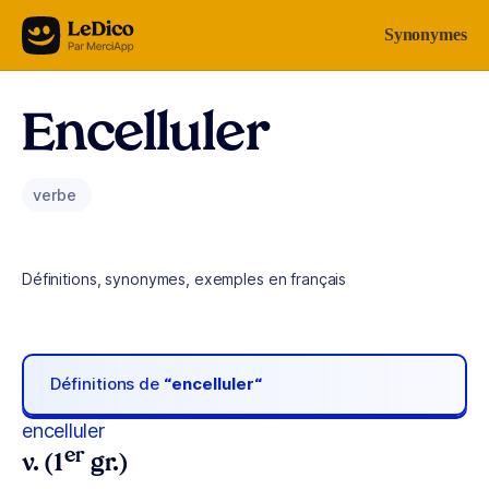
Aller au contenu
Synonymes
Encelluler
verbe
Définitions, synonymes, exemples en français
Définitions de
“encelluler“
encelluler
er
v. (1
gr.)