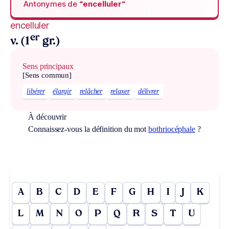
Antonymes de
“encelluler“
encelluler
er
v. (1
gr.)
Sens principaux
[Sens commun]
libérer
élargir
relâcher
relaxer
délivrer
À découvrir
Connaissez-vous la définition du mot
bothriocéphale
?
A
B
C
D
E
F
G
H
I
J
K
L
M
N
O
P
Q
R
S
T
U