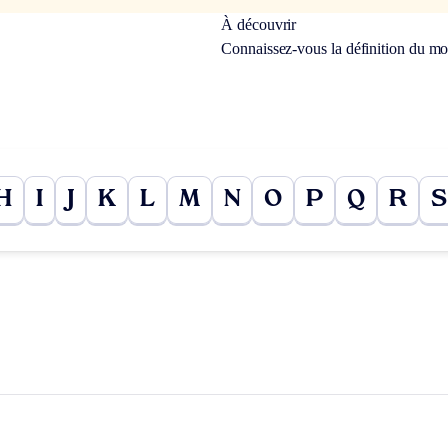
À découvrir
Connaissez-vous la définition du m
H
I
J
K
L
M
N
O
P
Q
R
S