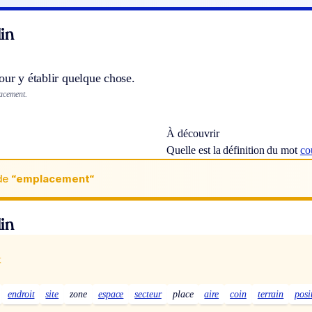
in
our y établir quelque chose.
acement.
À découvrir
Quelle est la définition du mot
co
de
“emplacement“
in
x
endroit
site
zone
espace
secteur
place
aire
coin
terrain
posi