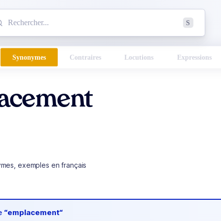
mmencez à chercher un mot dans le dictionnaire :
S
esults found.
Synonymes
Contraires
Locutions
Expressions
acement
ymes, exemples en français
de
“emplacement“