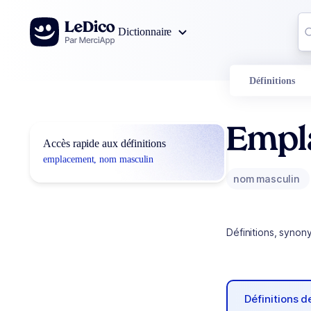
Aller au contenu
Co
Dictionnaire
0
r
Définitions
Empl
Accès rapide aux définitions
emplacement, nom masculin
nom masculin
Définitions, synon
Définitions 