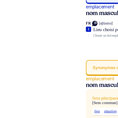
emplacement
nom mascul
FR
[ɑ̃plasmɑ̃]
Lieu choisi p
1
Choisir un bel empl
Synonymes 
emplacement
nom mascul
Sens principau
[Sens commun]
lieu
situation