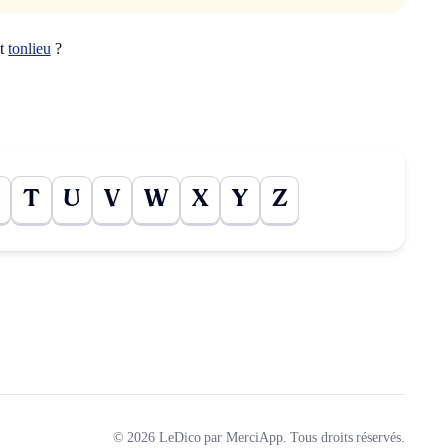
ot
tonlieu
?
T
U
V
W
X
Y
Z
© 2026 LeDico par MerciApp. Tous droits réservés.