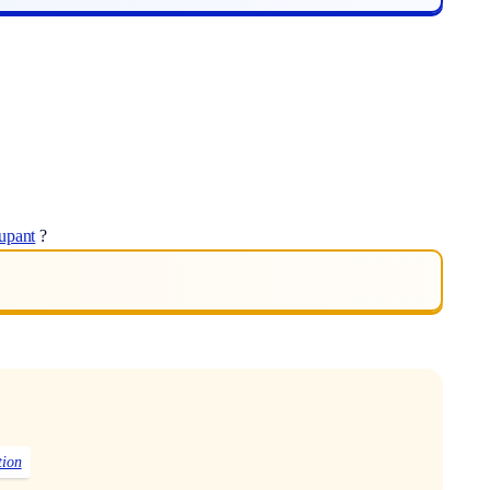
upant
?
tion