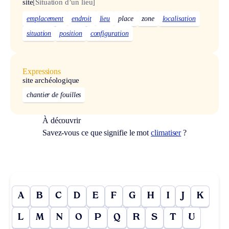
site
[Situation d’un lieu]
emplacement
endroit
lieu
place
zone
localisation
situation
position
configuration
Expressions
site archéologique
chantier de fouilles
À découvrir
Savez-vous ce que signifie le mot
climatiser
?
A
B
C
D
E
F
G
H
I
J
K
L
M
N
O
P
Q
R
S
T
U