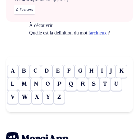
à l’envers
À découvrir
Quelle est la définition du mot
farcineux
?
A
B
C
D
E
F
G
H
I
J
K
L
M
N
O
P
Q
R
S
T
U
V
W
X
Y
Z