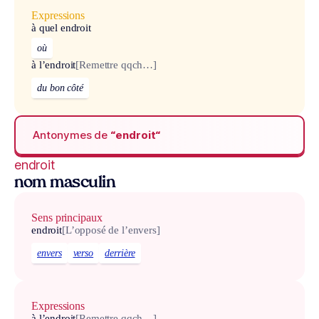
Expressions
à quel endroit
où
à l’endroit
[Remettre qqch…]
du bon côté
Antonymes de
“endroit“
endroit
nom masculin
Sens principaux
endroit
[L’opposé de l’envers]
envers
verso
derrière
Expressions
à l’endroit
[Remettre qqch…]