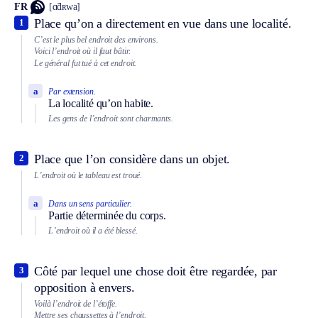
FR
[ɑ̃dʀwa]
Place qu’on a directement en vue dans une localité.
1
C’est le plus bel endroit des environs.
Voici l’endroit où il faut bâtir.
Le général fut tué à cet endroit.
a
Par extension.
La localité qu’on habite.
Les gens de l’endroit sont charmants.
Place que l’on considère dans un objet.
2
L’endroit où le tableau est troué.
a
Dans un sens particulier.
Partie déterminée du corps.
L’endroit où il a été blessé.
Côté par lequel une chose doit être regardée, par
3
opposition à envers.
Voilà l’endroit de l’étoffe.
Mettre ses chaussettes à l’endroit.