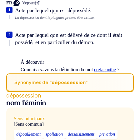
FR
[depɔsesjɔ̃]
Acte par lequel qqn est dépossédé.
1
La dépossession dont le plaignant prétend être victime.
Acte par lequel qqn est délivré de ce dont il était
2
possédé, et en particulier du démon.
À découvrir
Connaissez-vous la définition du mot
cœlacanthe
?
Synonymes de
“dépossession“
dépossession
nom féminin
Sens principaux
[Sens commun]
dépouillement
spoliation
dessaisissement
privation