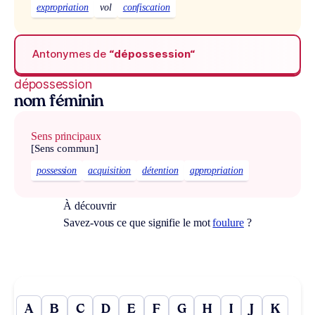
expropriation
vol
confiscation
Antonymes de
“dépossession“
dépossession
nom féminin
Sens principaux
[Sens commun]
possession
acquisition
détention
appropriation
À découvrir
Savez-vous ce que signifie le mot
foulure
?
A
B
C
D
E
F
G
H
I
J
K