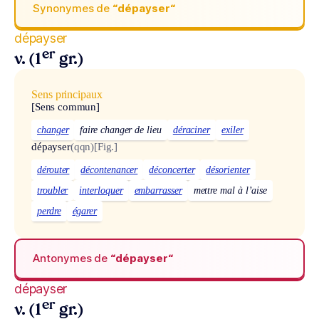
Synonymes de
“dépayser“
dépayser
er
v. (1
gr.)
Sens principaux
[Sens commun]
changer
faire changer de lieu
déraciner
exiler
dépayser
(qqn)
[Fig.]
dérouter
décontenancer
déconcerter
désorienter
troubler
interloquer
embarrasser
mettre mal à l’aise
perdre
égarer
Antonymes de
“dépayser“
dépayser
er
v. (1
gr.)