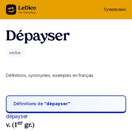
Aller au contenu
Synonymes
Dépayser
verbe
Définitions, synonymes, exemples en français
Définitions de
“dépayser“
dépayser
er
v. (1
gr.)