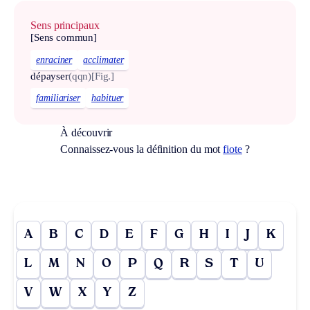
Sens principaux
[Sens commun]
enraciner
acclimater
dépayser
(qqn)
[Fig.]
familiariser
habituer
À découvrir
Connaissez-vous la définition du mot
fiote
?
A
B
C
D
E
F
G
H
I
J
K
L
M
N
O
P
Q
R
S
T
U
V
W
X
Y
Z