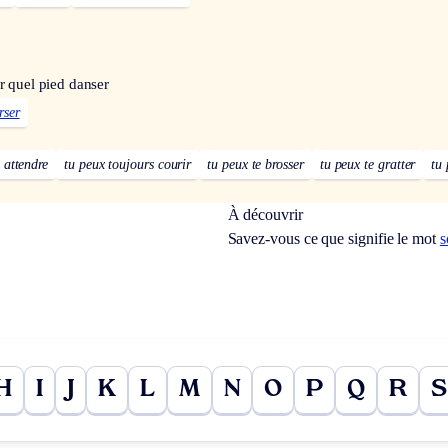
r quel pied danser
rser
 attendre
tu peux toujours courir
tu peux te brosser
tu peux te gratter
tu 
À découvrir
Savez-vous ce que signifie le mot
s
H
I
J
K
L
M
N
O
P
Q
R
S