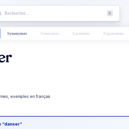
mmencez à chercher un mot dans le dictionnaire :
S
esults found.
Synonymes
Contraires
Locutions
Expressions
er
ymes, exemples en français
de
“danser“