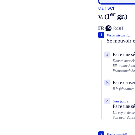
danser
er
v. (1
gr.)
FR
[dɑ̃se]
1
Verbe intransitif.
Se mouvoir e
Faire une sé
a
Danser avec él
Elle a dansé tou
Pronominalt
Se
Faire danse
b
Il la fait danser
c
Sens figuré.
Faire une s
Un rayon de lum
Son cœur danse
2
Verbe transitif.