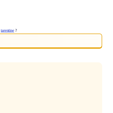
t
tarentine
?