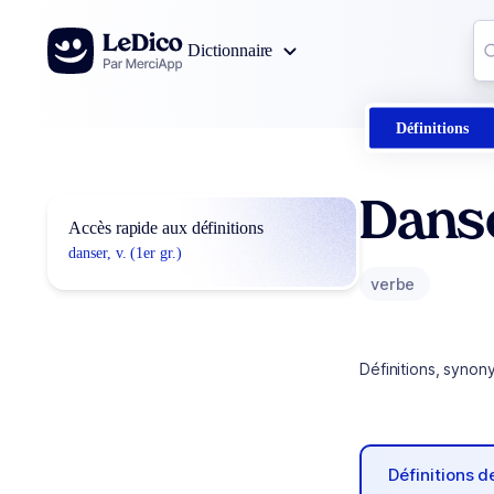
Aller au contenu
Co
Dictionnaire
0
r
Définitions
Dans
Accès rapide aux définitions
danser, v. (1er gr.)
verbe
Définitions, synon
Définitions 