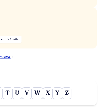
peux te fouiller
ovkhoz
?
T
U
V
W
X
Y
Z