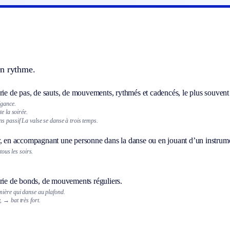
n rythme.
rie de pas, de sauts, de mouvements, rythmés et cadencés, le plus souvent
égance.
te la soirée.
ns passif
La valse se danse à trois temps.
r, en accompagnant une personne dans la danse ou en jouant d’un instrume
 tous les soirs.
érie de bonds, de mouvements réguliers.
ière qui danse au plafond.
,
→ bat très fort.