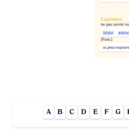
Expressions
ne pas savoir su
hésiter
tergive
[Fam.]
tu peux toujours
A
B
C
D
E
F
G