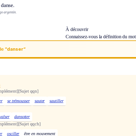
 danse.
go argentin.
À découvrir
Connaissez-vous la définition du mo
de
“danser“
x
mplément]
[Sujet qqn]
er
se trémousser
sauter
sautiller
valser
dansotter
mplément]
[Sujet qqch]
er
osciller
être en mouvement