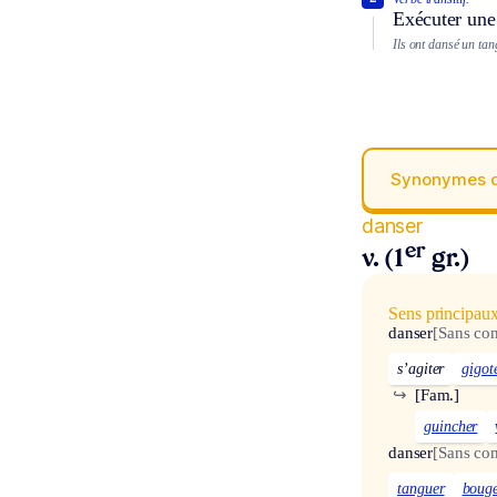
Exécuter une
Ils ont dansé un tan
Synonymes 
danser
er
v. (1
gr.)
Sens principau
danser
[Sans co
s’agiter
gigot
↪
[Fam.]
guincher
danser
[Sans co
tanguer
boug