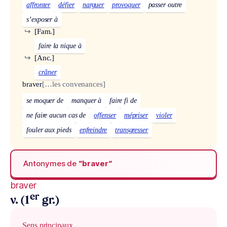
affronter
défier
narguer
provoquer
passer outre
s’exposer à
↪
[Fam.]
faire la nique à
↪
[Anc.]
crâner
braver
[…les convenances]
se moquer de
manquer à
faire fi de
ne faire aucun cas de
offenser
mépriser
violer
fouler aux pieds
enfreindre
transgresser
Antonymes de
“braver“
braver
er
v. (1
gr.)
Sens principaux