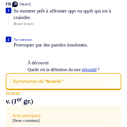
FR
[bʀave]
Se montrer prêt à affronter qqn ou qqch qui est à
1
craindre.
Braver la mort.
2
Par extension.
Provoquer par des paroles insolentes.
À découvrir
Quelle est la définition du mot
gérondif
?
Synonymes de
“braver“
braver
er
v. (1
gr.)
Sens principaux
[Sens commun]