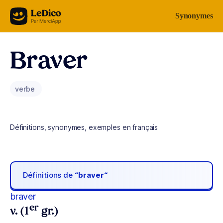
Aller au contenu
Synonymes
Braver
verbe
Définitions, synonymes, exemples en français
Définitions de
“braver“
braver
er
v. (1
gr.)