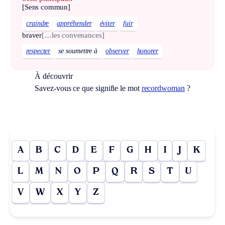
[Sens commun]
craindre
appréhender
éviter
fuir
braver
[…les convenances]
respecter
se soumettre à
observer
honorer
À découvrir
Savez-vous ce que signifie le mot
recordwoman
?
A
B
C
D
E
F
G
H
I
J
K
L
M
N
O
P
Q
R
S
T
U
V
W
X
Y
Z