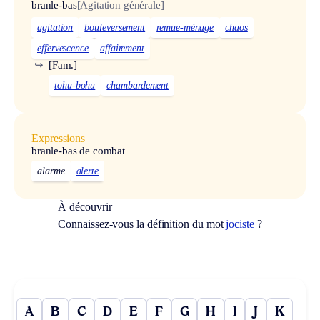
branle-bas
[Agitation générale]
agitation
bouleversement
remue-ménage
chaos
effervescence
affairement
↪
[Fam.]
tohu-bohu
chambardement
Expressions
branle-bas de combat
alarme
alerte
À découvrir
Connaissez-vous la définition du mot
jociste
?
A
B
C
D
E
F
G
H
I
J
K