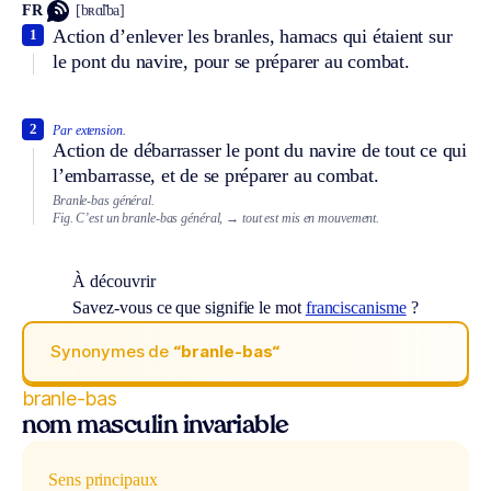
FR
[bʀɑ̃lba]
Action d’enlever les branles, hamacs qui étaient sur
1
le pont du navire, pour se préparer au combat.
2
Par extension.
Action de débarrasser le pont du navire de tout ce qui
l’embarrasse, et de se préparer au combat.
Branle-bas général.
Fig.
C’est un branle-bas général,
→ tout est mis en mouvement.
À découvrir
Savez-vous ce que signifie le mot
franciscanisme
?
Synonymes de
“branle-bas“
branle-bas
nom masculin invariable
Sens principaux