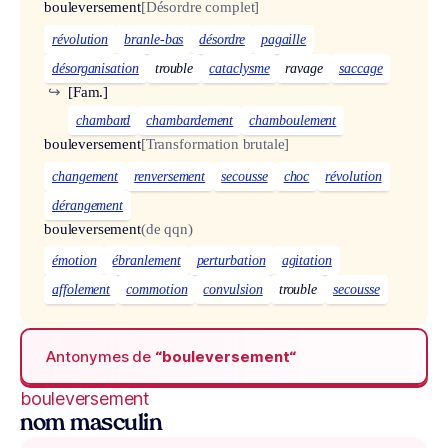
bouleversement
[Désordre complet]
révolution
branle-bas
désordre
pagaille
désorganisation
trouble
cataclysme
ravage
saccage
↪
[Fam.]
chambard
chambardement
chamboulement
bouleversement
[Transformation brutale]
changement
renversement
secousse
choc
révolution
dérangement
bouleversement
(de qqn)
émotion
ébranlement
perturbation
agitation
affolement
commotion
convulsion
trouble
secousse
Antonymes de
“bouleversement“
bouleversement
nom masculin