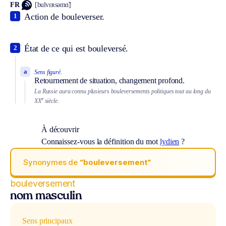
FR
[bulvɛʀsəmɑ̃]
Action de bouleverser.
1
État de ce qui est bouleversé.
2
a
Sens figuré.
Retournement de situation, changement profond.
La Russie aura connu plusieurs bouleversements politiques tout au long du
e
XX
siècle.
À découvrir
Connaissez-vous la définition du mot
lydien
?
Synonymes de
“bouleversement“
bouleversement
nom masculin
Sens principaux