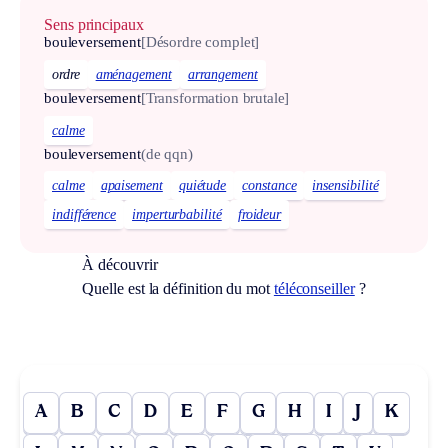
Sens principaux
bouleversement
[Désordre complet]
ordre
aménagement
arrangement
bouleversement
[Transformation brutale]
calme
bouleversement
(de qqn)
calme
apaisement
quiétude
constance
insensibilité
indifférence
imperturbabilité
froideur
À découvrir
Quelle est la définition du mot
téléconseiller
?
A
B
C
D
E
F
G
H
I
J
K