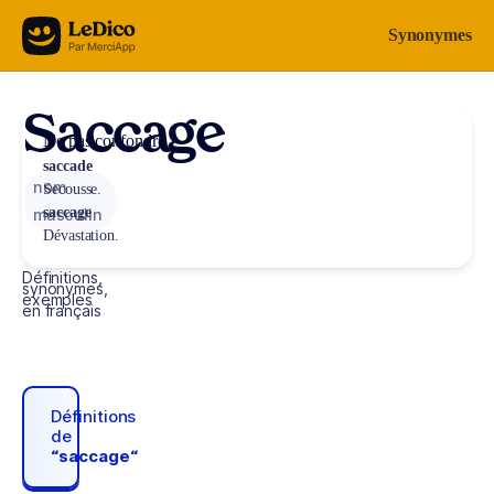
Aller au contenu
Synonymes
Saccage
Ne pas confondre
saccade
nom
Secousse.
saccage
masculin
Dévastation.
Définitions,
synonymes,
exemples
en français
Définitions
de
“saccage“