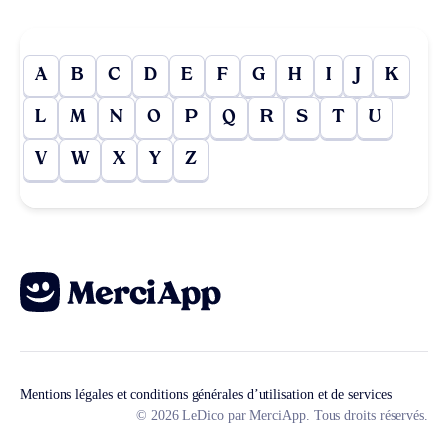
A
B
C
D
E
F
G
H
I
J
K
L
M
N
O
P
Q
R
S
T
U
V
W
X
Y
Z
Mentions légales et conditions générales d’utilisation et de services
© 2026 LeDico par MerciApp. Tous droits réservés.