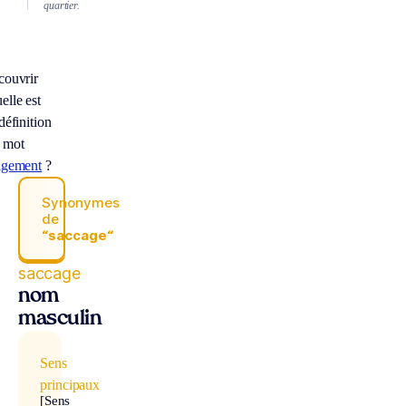
quartier.
couvrir
elle est
 définition
 mot
agement
?
Synonymes
de
“saccage“
saccage
nom
masculin
Sens
principaux
[Sens