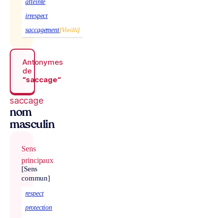
atteinte
irrespect
saccagement
[Vieilli]
Antonymes
de
“saccage“
saccage
nom
masculin
Sens
principaux
[Sens
commun]
respect
protection