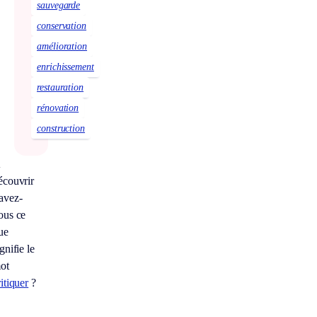
sauvegarde
conservation
amélioration
enrichissement
restauration
rénovation
construction
À
écouvrir
avez-
ous ce
ue
gnifie le
ot
ritiquer
?