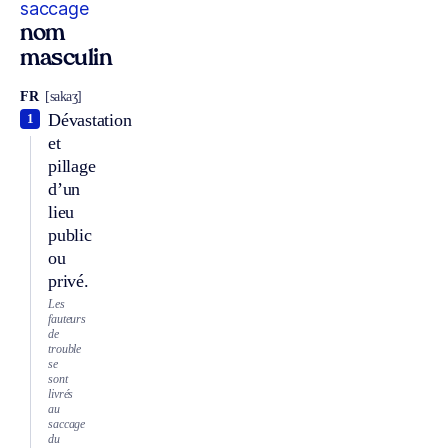
saccage
nom
masculin
FR
[sakaʒ]
Dévastation
1
et
pillage
d’un
lieu
public
ou
privé.
Les
fauteurs
de
trouble
se
sont
livrés
au
saccage
du