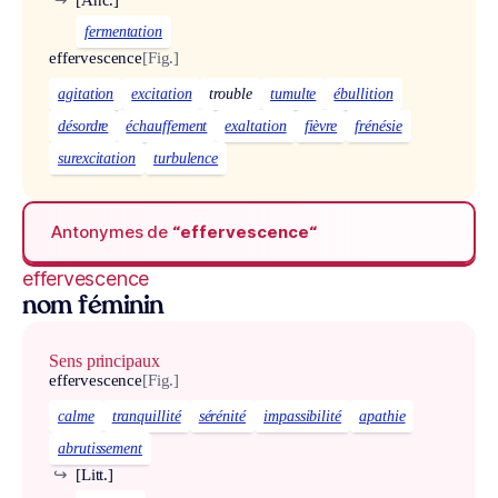
fermentation
effervescence
[Fig.]
agitation
excitation
trouble
tumulte
ébullition
désordre
échauffement
exaltation
fièvre
frénésie
surexcitation
turbulence
Antonymes de
“effervescence“
effervescence
nom féminin
Sens principaux
effervescence
[Fig.]
calme
tranquillité
sérénité
impassibilité
apathie
abrutissement
↪
[Litt.]