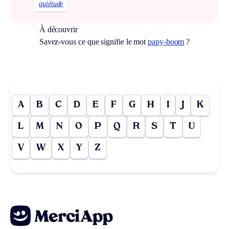
quiétude
À découvrir
Savez-vous ce que signifie le mot
papy-boom
?
A
B
C
D
E
F
G
H
I
J
K
L
M
N
O
P
Q
R
S
T
U
V
W
X
Y
Z