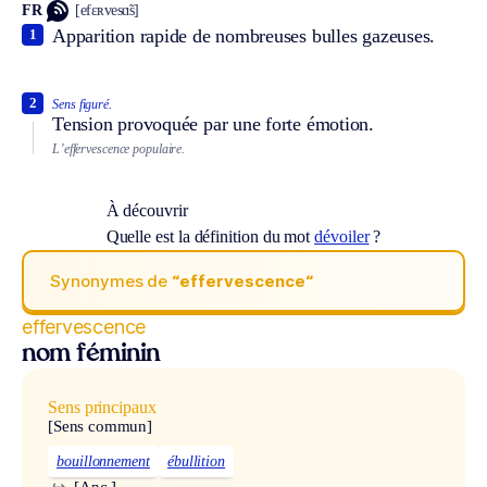
FR
[efɛʀvesɑ̃s]
Apparition rapide de nombreuses bulles gazeuses.
1
2
Sens figuré.
Tension provoquée par une forte émotion.
L’effervescence populaire.
À découvrir
Quelle est la définition du mot
dévoiler
?
Synonymes de
“effervescence“
effervescence
nom féminin
Sens principaux
[Sens commun]
bouillonnement
ébullition
↪
[Anc.]