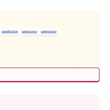
tuméfaction
tumescence
turgescence