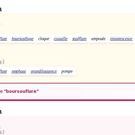
n
x
flure
boursouflage
cloque
coquille
soufflure
ampoule
intumescence
g.]
flure
emphase
grandiloquence
pompe
de
“boursouflure“
n
x
g.]