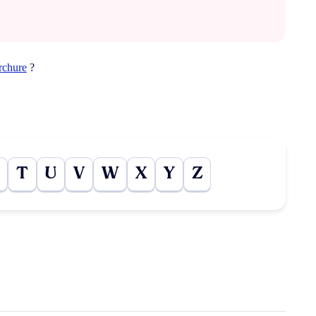
rchure
?
T
U
V
W
X
Y
Z