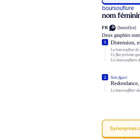
boursouflure
nom fémini
FR
[buʀsuflyʀ]
Deux graphies sont
Distension, e
1
La boursouflure du 
Ce flan présente qu
Les boursouflures d
2
Sens figuré.
Redondance, 
La boursoufflure du 
Synonymes 