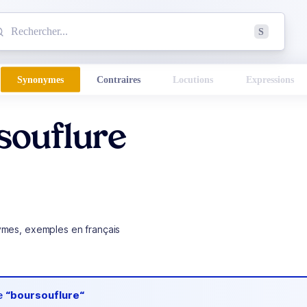
mmencez à chercher un mot dans le dictionnaire :
S
esults found.
Synonymes
Contraires
Locutions
Expressions
souflure
ymes, exemples en français
de
“boursouflure“