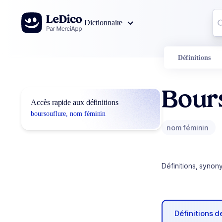
Aller au contenu
Co
Dictionnaire
0
r
Définitions
Bour
Accès rapide aux définitions
boursouflure, nom féminin
nom féminin
Définitions, synon
Définitions 