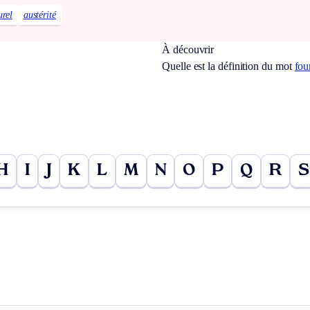
urel
austérité
À découvrir
Quelle est la définition du mot
fou
H
I
J
K
L
M
N
O
P
Q
R
S