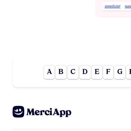
simplicité
nat
A
B
C
D
E
F
G