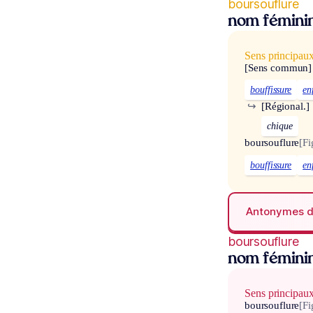
boursouflure
nom fémini
Sens principau
[Sens commun]
bouffissure
en
↪
[Régional.]
chique
boursouflure
[Fi
bouffissure
en
Antonymes 
boursouflure
nom fémini
Sens principau
boursouflure
[Fi