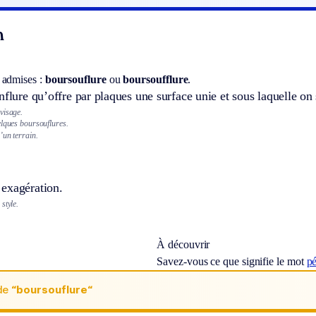
n
 admises :
boursouflure
ou
boursoufflure
.
nflure qu’offre par plaques une surface unie et sous laquelle on 
visage.
elques boursouflures.
’un terrain.
exagération.
style.
À découvrir
Savez-vous ce que signifie le mot
pé
de
“boursouflure“