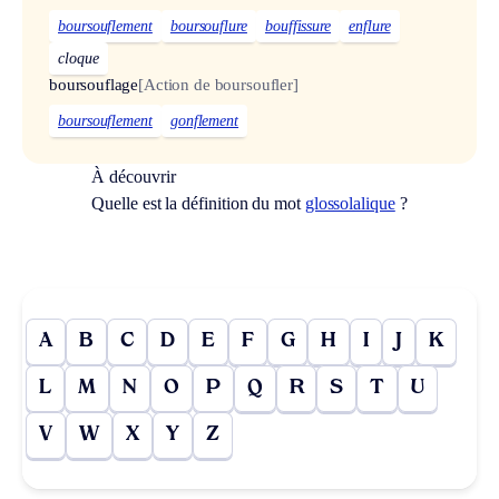
boursouflement
boursouflure
bouffissure
enflure
cloque
boursouflage
[Action de boursoufler]
boursouflement
gonflement
À découvrir
Quelle est la définition du mot
glossolalique
?
A
B
C
D
E
F
G
H
I
J
K
L
M
N
O
P
Q
R
S
T
U
V
W
X
Y
Z