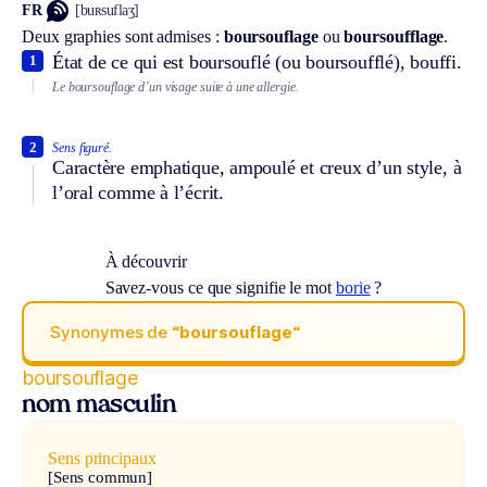
FR
[buʀsuflaʒ]
Deux graphies sont admises :
boursouflage
ou
boursoufflage
.
État de ce qui est boursouflé (ou boursoufflé), bouffi.
1
Le boursouflage d’un visage suite à une allergie.
2
Sens figuré.
Caractère emphatique, ampoulé et creux d’un style, à
l’oral comme à l’écrit.
À découvrir
Savez-vous ce que signifie le mot
borie
?
Synonymes de
“boursouflage“
boursouflage
nom masculin
Sens principaux
[Sens commun]