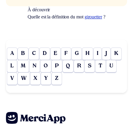
À découvrir
Quelle est la définition du mot
girouetter
?
A
B
C
D
E
F
G
H
I
J
K
L
M
N
O
P
Q
R
S
T
U
V
W
X
Y
Z