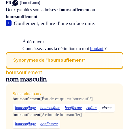
FR
[buʀsufləmɑ̃]
Deux graphies sont admises :
boursouflement
ou
boursoufflement
.
Gonflement, enflure d’une surface unie.
1
À découvrir
Connaissez-vous la définition du mot
houlant
?
Synonymes de
“boursouflement“
boursouflement
nom masculin
Sens principaux
boursouflement
[État de ce qui est boursouflé]
boursouflage
boursouflure
bouffissure
enflure
cloque
boursouflement
[Action de boursoufler]
boursouflage
gonflement