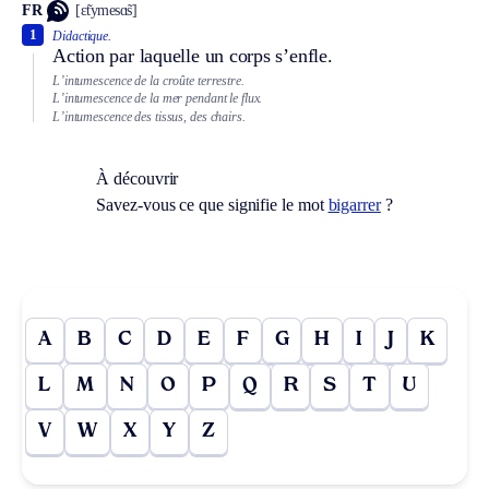
FR
[ɛ̃tymesɑ̃s]
1
Didactique.
Action par laquelle un corps s’enfle.
L’intumescence de la croûte terrestre.
L’intumescence de la mer pendant le flux.
L’intumescence des tissus, des chairs.
À découvrir
Savez-vous ce que signifie le mot
bigarrer
?
A
B
C
D
E
F
G
H
I
J
K
L
M
N
O
P
Q
R
S
T
U
V
W
X
Y
Z