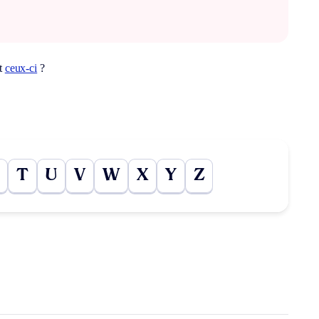
ot
ceux-ci
?
T
U
V
W
X
Y
Z