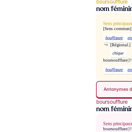
boursoufflure
nom fémini
Sens principau
[Sens commun]
bouffissure
en
↪
[Régional.]
chique
boursoufflure
[F
bouffissure
en
Antonymes 
boursoufflure
nom fémini
Sens principau
boursoufflure
[F