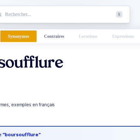
mmencez à chercher un mot dans le dictionnaire :
S
esults found.
Synonymes
Contraires
Locutions
Expressions
soufflure
ymes, exemples en français
de
“boursoufflure“