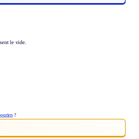
sent le vide.
bourien
?