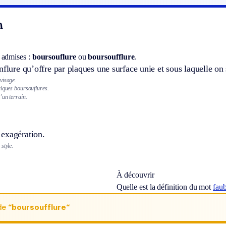
n
 admises :
boursouflure
ou
boursoufflure
.
nflure qu’offre par plaques une surface unie et sous laquelle on 
visage.
elques boursouflures.
’un terrain.
exagération.
style.
À découvrir
Quelle est la définition du mot
fau
de
“boursoufflure“