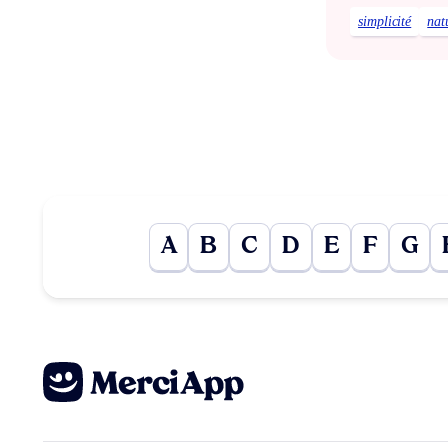
simplicité
nat
A
B
C
D
E
F
G