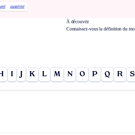
urel
austérité
À découvrir
Connaissez-vous la définition du m
H
I
J
K
L
M
N
O
P
Q
R
S