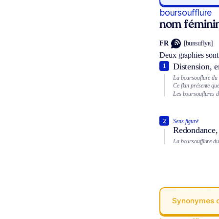
boursoufflure
nom fémini
FR
[buʀsuflyʀ]
Deux graphies sont
Distension, e
1
La boursouflure du 
Ce flan présente qu
Les boursouflures d
2
Sens figuré.
Redondance, 
La boursoufflure du 
Synonymes 