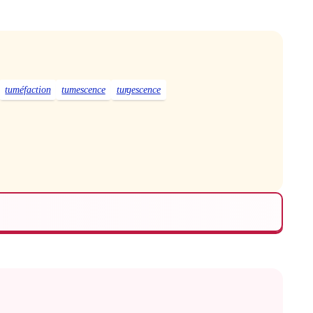
tuméfaction
tumescence
turgescence