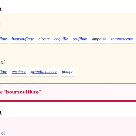
n
x
flure
boursouflage
cloque
coquille
soufflure
ampoule
intumescence
ig.]
flure
emphase
grandiloquence
pompe
de
“boursoufflure“
n
x
ig.]