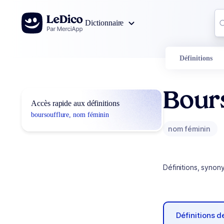
Aller au contenu
Co
Dictionnaire
0
r
Définitions
Bour
Accès rapide aux définitions
boursoufflure, nom féminin
nom féminin
Définitions, synon
Définitions 