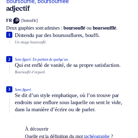
boursoufflé, boursoufflée
adjectif
FR
[buʀsufle]
Deux graphies sont admises :
boursouflé
ou
boursoufflé
.
Distendu par des boursouflures, bouffi.
1
Un visage boursouflé.
2
Sens figuré.
En parlant de quelqu’un.
Qui est enflé de vanité, de sa propre satisfaction.
Boursouflé d’orgueil.
3
Sens figuré.
Se dit d’un style emphatique, où l’on trouve par
endroits une enflure sous laquelle on sent le vide,
dans la manière d’écrire ou de parler.
À découvrir
Quelle est la définition du mot
tachéographe
?