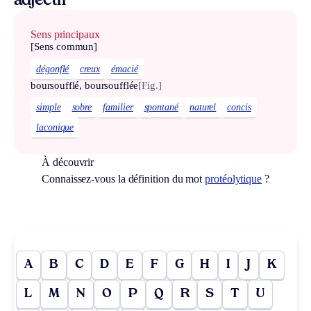
adjectif
Sens principaux
[Sens commun]
dégonflé
creux
émacié
boursoufflé, boursoufflée
[Fig.]
simple
sobre
familier
spontané
naturel
concis
laconique
À découvrir
Connaissez-vous la définition du mot
protéolytique
?
A
B
C
D
E
F
G
H
I
J
K
L
M
N
O
P
Q
R
S
T
U