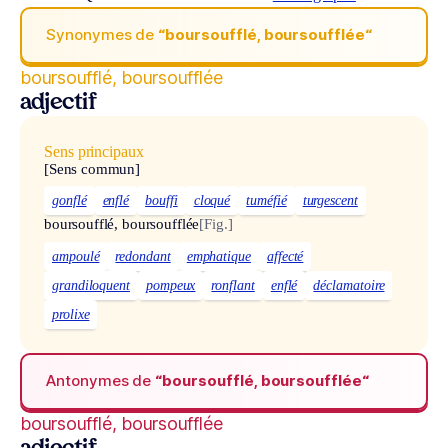
Synonymes de
“boursoufflé, boursoufflée“
boursoufflé, boursoufflée
adjectif
Sens principaux
[Sens commun]
gonflé
enflé
bouffi
cloqué
tuméfié
turgescent
boursoufflé, boursoufflée
[Fig.]
ampoulé
redondant
emphatique
affecté
grandiloquent
pompeux
ronflant
enflé
déclamatoire
prolixe
Antonymes de
“boursoufflé, boursoufflée“
boursoufflé, boursoufflée