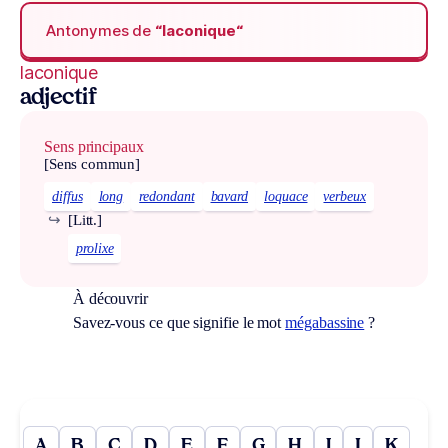
Antonymes de
“laconique“
laconique
adjectif
Sens principaux
[Sens commun]
diffus
long
redondant
bavard
loquace
verbeux
↪
[Litt.]
prolixe
À découvrir
Savez-vous ce que signifie le mot
mégabassine
?
A
B
C
D
E
F
G
H
I
J
K