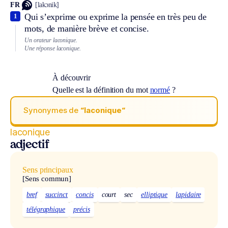
FR
[lakɔnik]
Qui s’exprime ou exprime la pensée en très peu de
1
mots, de manière brève et concise.
Un orateur laconique.
Une réponse laconique.
À découvrir
Quelle est la définition du mot
normé
?
Synonymes de
“laconique“
laconique
adjectif
Sens principaux
[Sens commun]
bref
succinct
concis
court
sec
elliptique
lapidaire
télégraphique
précis