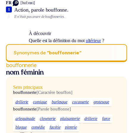
FR
[bufɔnʀi]
Action, parole bouffonne.
1
Il n’était pas avare de bouffonneries.
À découvrir
Quelle est la définition du mot
ultérieur
?
Synonymes de
“bouffonnerie“
bouffonnerie
nom féminin
Sens principaux
bouffonnerie
[Caractère bouffon]
drôlerie
comique
burlesque
cocasserie
grotesque
bouffonnerie
[Parole bouffonne]
arlequinade
clownerie
plaisanterie
drôlerie
farce
blague
comédie
facétie
pitrerie