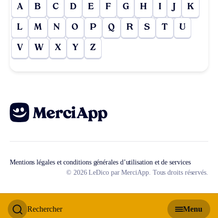
A
B
C
D
E
F
G
H
I
J
K
L
M
N
O
P
Q
R
S
T
U
V
W
X
Y
Z
Mentions légales et conditions générales d’utilisation et de services
© 2026 LeDico par MerciApp. Tous droits réservés.
Rechercher
Menu