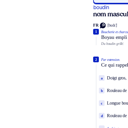
boudin
nom mascul
FR
[budɛ̃]
1
Boucherie et charcut
Boyau empli d
Du boudin grillé.
2
Par extension.
Ce qui rappel
Doigt gros, 
a
Rouleau de 
b
Longue bouc
c
Rouleau de 
d