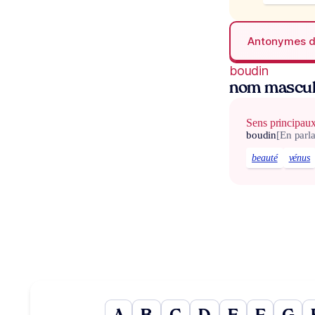
Antonymes 
boudin
nom mascul
Sens principau
boudin
[En parl
beauté
vénus