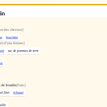
in
x
ant des cheveux]
se
bouclette
ant d’une femme]
eté
sac de pommes de terre
ot
u de boudin
[Fam.]
al finir
échouer
uille