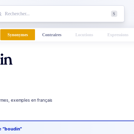
mmencez à chercher un mot dans le dictionnaire :
S
esults found.
Synonymes
Contraires
Locutions
Expressions
in
ymes, exemples en français
de
“boudin“