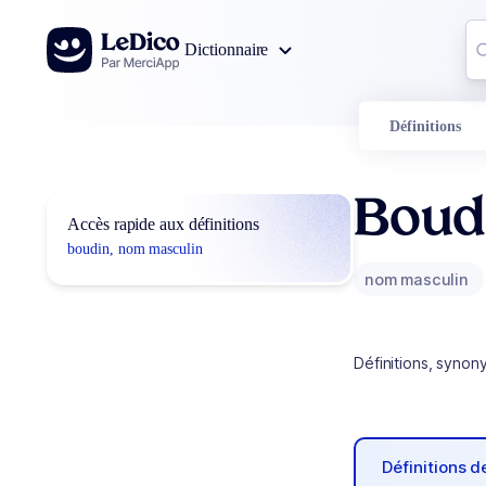
Aller au contenu
Co
Dictionnaire
0
r
Définitions
Boud
Accès rapide aux définitions
boudin, nom masculin
nom masculin
Définitions, synon
Définitions 