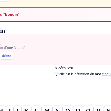
de
“boudin“
in
x
ant d’une femme]
déesse
À découvrir
Quelle est la définition du mot
cinqu