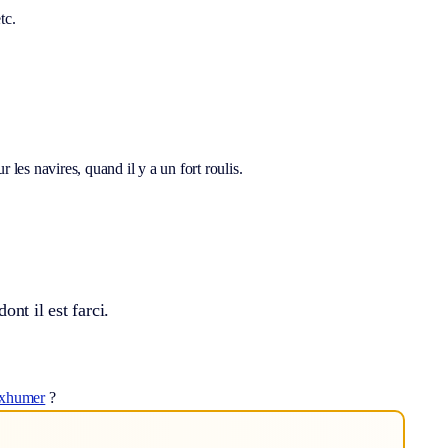
tc.
r les navires, quand il y a un fort roulis.
nt il est farci.
xhumer
?