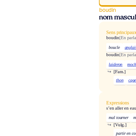
boudin
nom mascul
Sens principau
boudin
[En parl
boucle
anglai
boudin
[En parl
laideron
moch
↪
[Fam.]
thon
cage
Expressions
s’en aller en ea
mal tourner
m
↪
[Vulg.]
partir en co