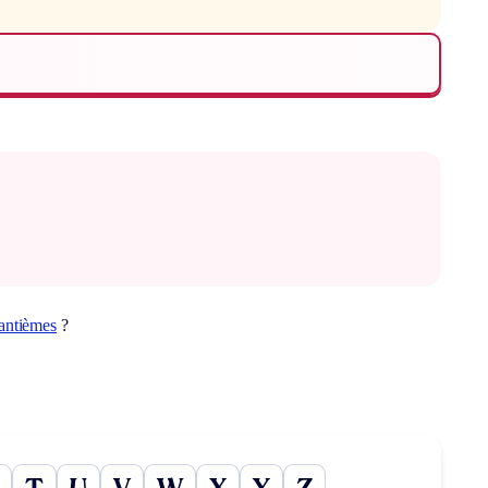
antièmes
?