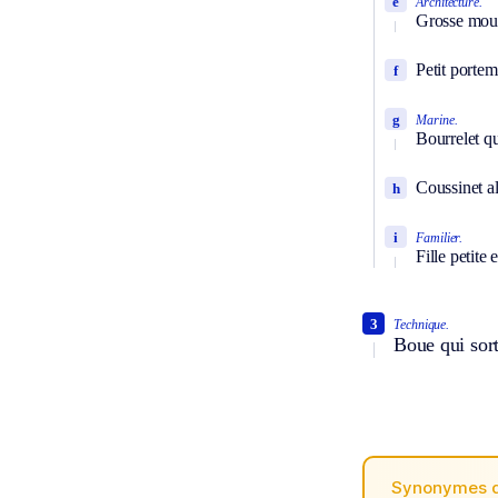
e
Architecture.
Grosse moulu
Petit portem
f
g
Marine.
Bourrelet qu
Coussinet al
h
i
Familier.
Fille petite 
3
Technique.
Boue qui sort
Synonymes 