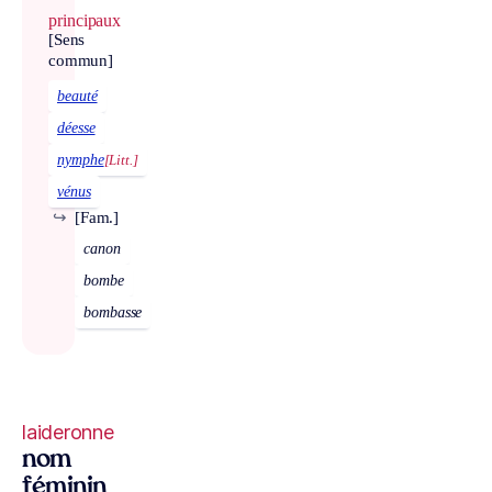
principaux
[Sens
commun]
beauté
déesse
nymphe
[Litt.]
vénus
↪
[Fam.]
canon
bombe
bombasse
laideronne
nom
féminin