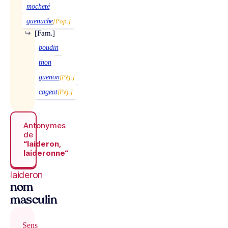
mocheté
guenuche
[Pop.]
↪
[Fam.]
boudin
thon
guenon
[Péj.]
cageot
[Péj.]
Antonymes
de
“laideron,
laideronne“
laideron
nom
masculin
Sens