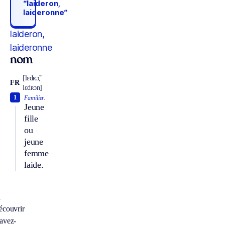
“laideron,
laideronne“
laideron,
laideronne
nom
[lɛdʀɔ̃,
FR
lɛdʀɔn]
1
Familier.
Jeune
fille
ou
jeune
femme
laide.
À
écouvrir
avez-