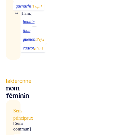
guenuche
[Pop.]
↪
[Fam.]
boudin
thon
guenon
[Péj.]
cageot
[Péj.]
laideronne
nom
féminin
Sens
principaux
[Sens
commun]