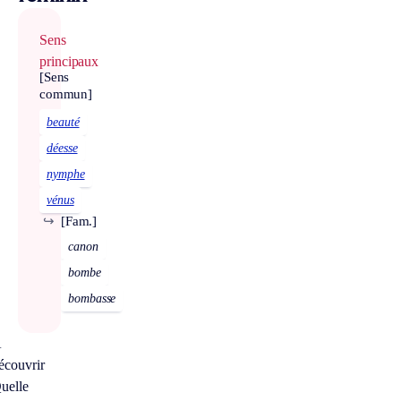
Sens
principaux
[Sens
commun]
beauté
déesse
nymphe
vénus
↪
[Fam.]
canon
bombe
bombasse
À
écouvrir
uelle