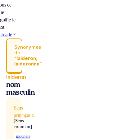
ous ce
ue
ignifie le
ot
otriade
?
Synonymes
de
“laideron,
laideronne“
laideron
nom
masculin
Sens
principaux
[Sens
commun]
mocheté