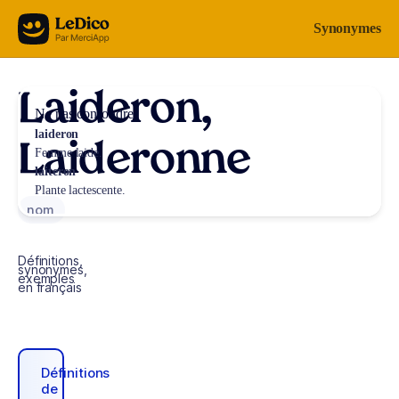
Aller au contenu
Synonymes
Laideron,
Ne pas confondre
laideron
Laideronne
Femme laide.
laiteron
Plante lactescente.
nom
Définitions,
synonymes,
exemples
en français
Définitions
de