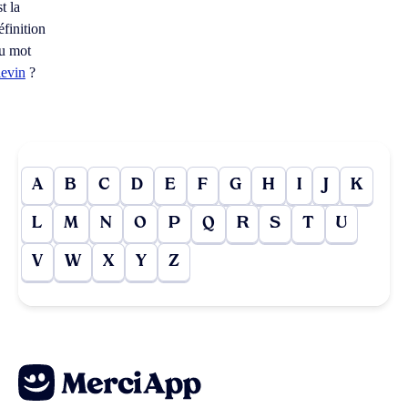
st la
éfinition
u mot
levin
?
A
B
C
D
E
F
G
H
I
J
K
L
M
N
O
P
Q
R
S
T
U
V
W
X
Y
Z