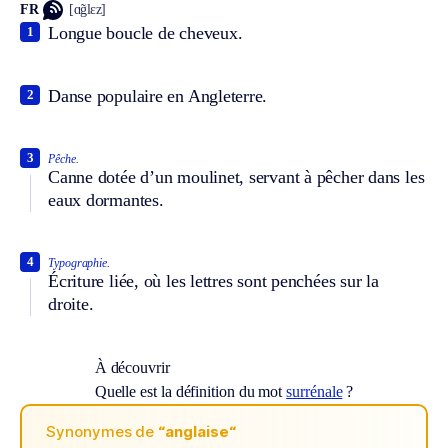
FR
[ɑ̃glɛz]
Longue boucle de cheveux.
1
Danse populaire en Angleterre.
2
3
Pêche.
Canne dotée d’un moulinet, servant à pêcher dans les
eaux dormantes.
4
Typographie.
Écriture liée, où les lettres sont penchées sur la
droite.
À découvrir
Quelle est la définition du mot
surrénale
?
Synonymes de
“anglaise“