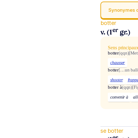
Synonymes 
botter
er
v. (1
gr.)
Sens principau
botter
(qqn)
[Met
chausser
botter
[…un ball
shooter
frapp
botter à
(qqn)
[Fi
convenir à
all
se botter