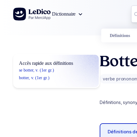
Aller au contenu
Co
Dictionnaire
0
r
Définitions
Bott
Accès rapide aux définitions
se botter, v. (1er gr.)
botter, v. (1er gr.)
verbe prononom
Définitions, synon
Définitions 