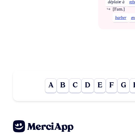
déplaire à
reb
↪
[Fam.]
barber
en
A
B
C
D
E
F
G