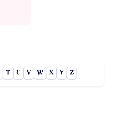
T
U
V
W
X
Y
Z