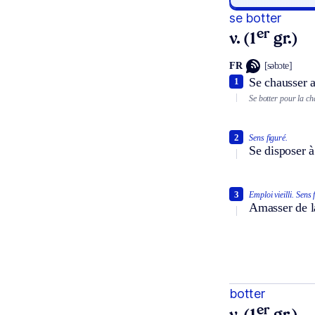
se botter
er
v. (1
gr.)
FR
[səbɔte]
Se chausser a
1
Se botter pour la ch
2
Sens figuré.
Se disposer à 
3
Emploi vieilli.
Sens 
Amasser de la
botter
er