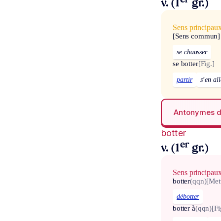
er
v. (1
gr.)
Sens principau
[Sens commun]
se chausser
se botter
[Fig.]
partir
s’en all
Antonymes 
botter
er
v. (1
gr.)
Sens principau
botter
(qqn)
[Met
débotter
botter à
(qqn)
[Fi