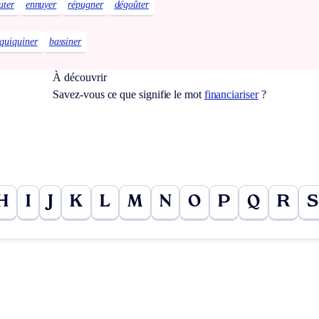
uter
ennuyer
répugner
dégoûter
quiquiner
bassiner
À découvrir
Savez-vous ce que signifie le mot
financiariser
?
H
I
J
K
L
M
N
O
P
Q
R
S