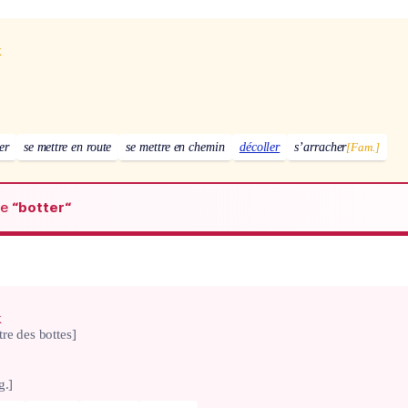
x
er
se mettre en route
se mettre en chemin
décoller
s’arracher
[Fam.]
de
“botter“
x
tre des bottes]
g.]