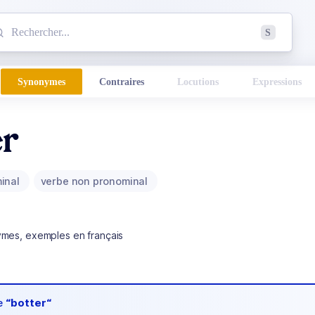
mmencez à chercher un mot dans le dictionnaire :
S
esults found.
Synonymes
Contraires
Locutions
Expressions
er
inal
verbe non pronominal
ymes, exemples en français
de
“botter“