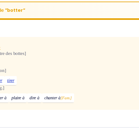
de
“botter“
x
tre des bottes]
on]
er
tirer
g.]
er à
plaire à
dire à
chanter à
[Fam.]