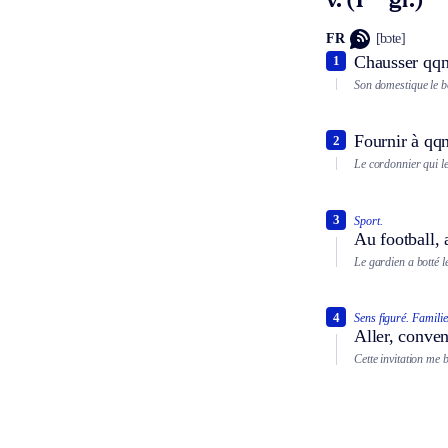
v. (1
gr.)
FR
[bɔte]
Chausser qqn
1
Son domestique le bo
Fournir à qqn
2
Le cordonnier qui le 
3
Sport.
Au football, a
Le gardien a botté l
4
Sens figuré.
Familie
Aller, conven
Cette invitation me b