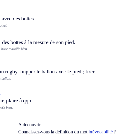
 avec des bottes.
ttait.
 des bottes à la mesure de son pied.
botte travaille bien.
u rugby, frapper le ballon avec le pied ; tirer.
e ballon.
r.
ir, plaire à qqn.
otte bien.
À découvrir
Connaissez-vous la définition du mot
irrévocabilité
?