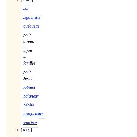
zizi
zigounette
quéquette
petit
oiseau
bijou
de
famille
petit
Jésus
robinet
baigneur
bébête
braquemart
saucisse
↪
[Arg.]