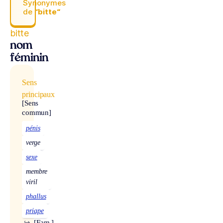
Synonymes
de
“bitte“
bitte
nom
féminin
Sens
principaux
[Sens
commun]
pénis
verge
sexe
membre
viril
phallus
priape
↪
[Fam.]