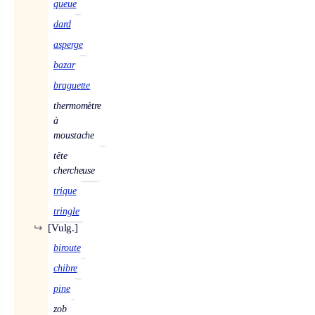
queue
dard
asperge
bazar
braguette
thermomètre
à
moustache
tête
chercheuse
trique
tringle
↪
[Vulg.]
biroute
chibre
pine
zob