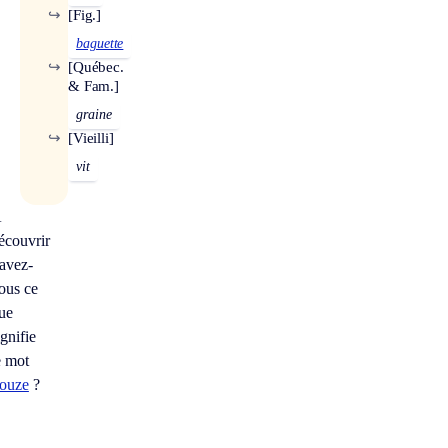
↪
[Fig.]
baguette
↪
[Québec.
& Fam.]
graine
↪
[Vieilli]
vit
À
écouvrir
avez-
ous ce
ue
ignifie
e mot
louze
?