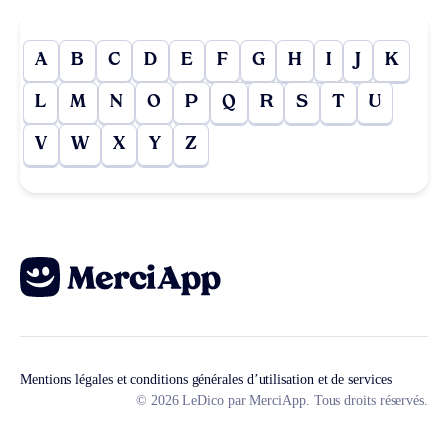
A
B
C
D
E
F
G
H
I
J
K
L
M
N
O
P
Q
R
S
T
U
V
W
X
Y
Z
Mentions légales et conditions générales d’utilisation et de services
© 2026 LeDico par MerciApp. Tous droits réservés.