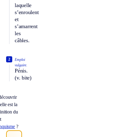
laquelle
s’enroulent
et
s’amarrent
les
câbles.
2
Emploi
vulgaire.
Pénis.
(v. bite)
découvrir
lle est la
inition du
t
anquisme
?