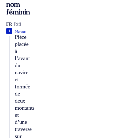
nom
féminin
FR
[bit]
1
Marine.
Pièce
placée
à
l’avant
du
navire
et
formée
de
deux
montants
et
d’une
traverse
sur