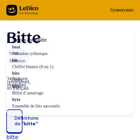
Aller au contenu
Synonymes
Bitte
Ne pas confondre
beat
nom
Pulsation rythmique.
bit
féminin
Chiffre binaire (0 ou 1).
bite
Définitions,
Pénis.
synonymes,
exemples
bitte
en français
Billot d’amarrage.
byte
Ensemble de bits successifs.
Définitions
de
“bitte“
bitte