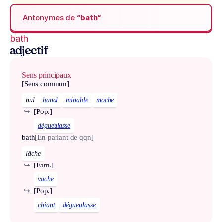
Antonymes de
“bath“
bath
adjectif
Sens principaux
[Sens commun]
nul
banal
minable
moche
↪
[Pop.]
dégueulasse
bath
[En parlant de qqn]
lâche
↪
[Fam.]
vache
↪
[Pop.]
chiant
dégueulasse