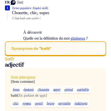
FR
[bat]
1
Terme populaire.
Emploi vieilli.
Chouette, chic, super.
C'était bath cette soirée !
À découvrir
Quelle est la définition du mot
glutineux
?
Synonymes de
“bath“
bath
adjectif
Sens principaux
[Sens commun]
beau
épatant
chouette
super
génial
agréable
bath
[En parlant de qqn]
chic
sympa
gentil
brave
serviable
indulgent