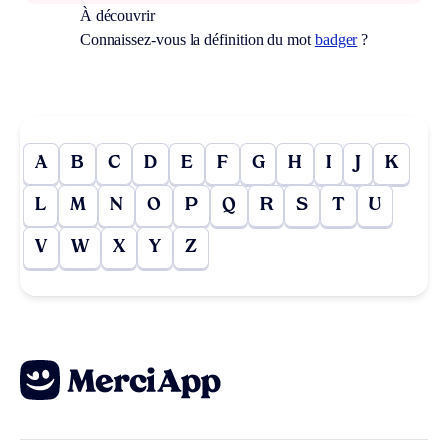
À découvrir
Connaissez-vous la définition du mot
badger
?
A
B
C
D
E
F
G
H
I
J
K
L
M
N
O
P
Q
R
S
T
U
V
W
X
Y
Z