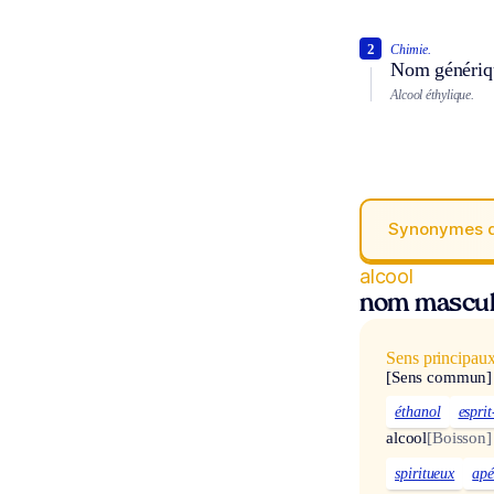
2
Chimie.
Nom génériqu
Alcool éthylique.
Synonymes 
alcool
nom mascul
Sens principau
[Sens commun]
éthanol
esprit
alcool
[Boisson]
spiritueux
apé