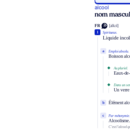
alcool
nom mascul
FR
[alkɔl]
1
Spiritueux.
Liquide incol
a
Emploi absolu.
Boisson alco
Au pluriel.
Eaux-de-v
Dans un sen
Un verre 
Élément alc
b
c
Par métonymie.
Alcoolisme.
C’est l’alcool qu