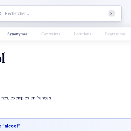
mmencez à chercher un mot dans le dictionnaire :
S
esults found.
Synonymes
Contraires
Locutions
Expressions
l
ymes, exemples en français
de
“alcool“