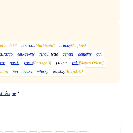
ollandais]
bourbon
[Américain]
brandy
[Anglais]
curaçao
eau-de-vie
fenouillette
génépi
genièvre
gin
icot
pastis
porto
[Portugais]
pulque
raki
[Moyen-Orient]
cain]
vin
vodka
whisky
whiskey
[Irlandais]
othérapie
?