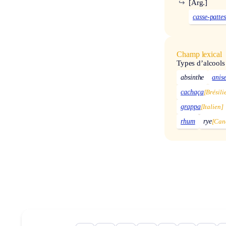
↪
[Arg.]
casse-patte
Champ lexical
Types d’alcools
absinthe
anise
cachaça
[Brésili
grappa
[Italien]
rhum
rye
[Can