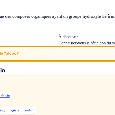
e des composés organiques ayant un groupe hydroxyle lié à un
À découvrir
Connaissez-vous la définition du 
de
“alcool“
in
x
-de-vin
ritif
liqueur
cordial