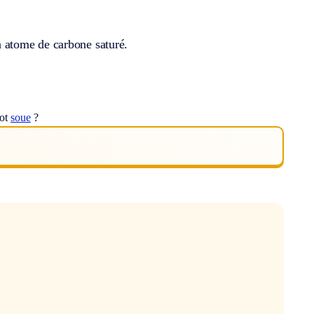
 atome de carbone saturé.
mot
soue
?