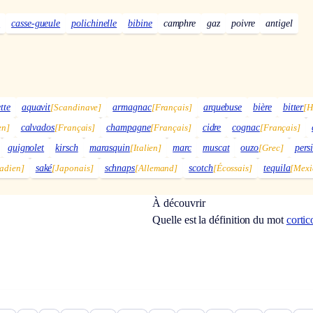
s
casse-gueule
polichinelle
bibine
camphre
gaz
poivre
antigel
tte
aquavit
[Scandinave]
armagnac
[Français]
arquebuse
bière
bitter
[H
en]
calvados
[Français]
champagne
[Français]
cidre
cognac
[Français]
guignolet
kirsch
marasquin
[Italien]
marc
muscat
ouzo
[Grec]
pers
adien]
saké
[Japonais]
schnaps
[Allemand]
scotch
[Écossais]
tequila
[Mexi
À découvrir
Quelle est la définition du mot
cortic