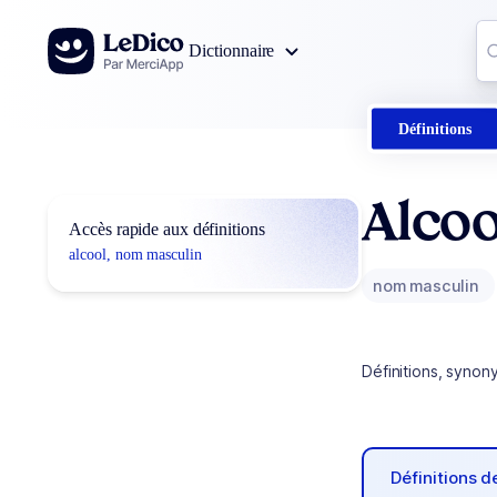
Aller au contenu
Co
Dictionnaire
0
r
Définitions
Alcoo
Accès rapide aux définitions
alcool, nom masculin
nom masculin
Définitions, synon
Définitions 