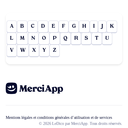
A
B
C
D
E
F
G
H
I
J
K
L
M
N
O
P
Q
R
S
T
U
V
W
X
Y
Z
Mentions légales et conditions générales d’utilisation et de services
© 2026 LeDico par MerciApp. Tous droits réservés.