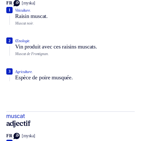
FR
[myska]
1
Viticulture.
Raisin muscat.
Muscat noir.
2
Œnologie.
Vin produit avec ces raisins muscats.
Muscat de Frontignan.
3
Agriculture.
Espèce de poire musquée.
muscat
adjectif
FR
[myska]