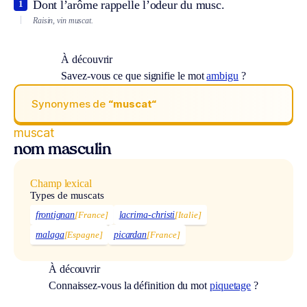
Dont l’arôme rappelle l’odeur du musc.
1
Raisin, vin muscat.
À découvrir
Savez-vous ce que signifie le mot
ambigu
?
Synonymes de
“muscat“
muscat
nom masculin
Champ lexical
Types de muscats
frontignan
[France]
lacrima-christi
[Italie]
malaga
[Espagne]
picardan
[France]
À découvrir
Connaissez-vous la définition du mot
piquetage
?